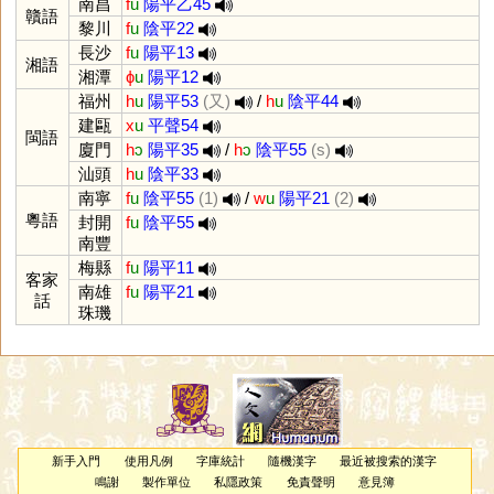
南昌
f
u
陽平乙45
贛語
黎川
f
u
陰平22
長沙
f
u
陽平13
湘語
湘潭
ɸ
u
陽平12
福州
h
u
陽平53
(又)
/
h
u
陰平44
建甌
x
u
平聲54
閩語
廈門
h
ɔ
陽平35
/
h
ɔ
陰平55
(s)
汕頭
h
u
陰平33
南寧
f
u
陰平55
(1)
/
w
u
陽平21
(2)
粵語
封開
f
u
陰平55
南豐
梅縣
f
u
陽平11
客家
南雄
f
u
陽平21
話
珠璣
新手入門
使用凡例
字庫統計
隨機漢字
最近被搜索的漢字
鳴謝
製作單位
私隱政策
免責聲明
意見簿