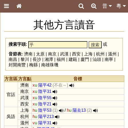
普
粵
其他方言讀音
搜索字頭:
或
音節表:
濟南
|
太原
|
南京
|
武漢
|
西安
|
上海
|
杭州
|
溫州
|
南昌
|
黎川
|
長沙
|
湘潭
|
福州
|
建甌
|
廈門
|
汕頭
|
南寧
|
封開南豐
|
梅縣
|
南雄珠璣
方言區
方言點
音標
濟南
x
u
陽平42
(不在～)
南京
x
u
陰平31
官話
武漢
x
u
陰平55
西安
x
u
陰平21
上海
h
u
陰平53
(1)
/
ɦ
u
陽去13
(2)
吳語
杭州
ɦ
u
陽平213
溫州
v
u
陽平31