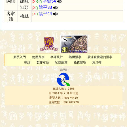
閩語
建甌
pʰ
eiŋ
平聲54
汕頭
p
iŋ
陰平33
客家
p
in
陰平44
梅縣
話
新手入門
使用凡例
字庫統計
隨機漢字
最近被搜索的漢字
鳴謝
製作單位
私隱政策
免責聲明
意見簿
（
管理員
）
在線人數： 2368
自 2014 年 7 月 8 日起
瀏覽人數： 80574410
使用次數： 294907970