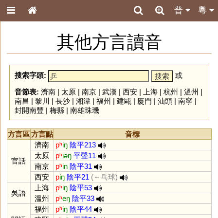
普
粵
其他方言讀音
搜索字頭:
或
音節表:
濟南
|
太原
|
南京
|
武漢
|
西安
|
上海
|
杭州
|
溫州
|
南昌
|
黎川
|
長沙
|
湘潭
|
福州
|
建甌
|
廈門
|
汕頭
|
南寧
|
封開南豐
|
梅縣
|
南雄珠璣
方言區
方言點
音標
濟南
pʰ
iŋ
陰平213
太原
pʰ
iəŋ
平聲11
官話
南京
pʰ
in
陰平31
西安
p
iŋ
陰平21
(～乓球)
上海
pʰ
iŋ
陰平53
吳語
溫州
pʰ
eŋ
陰平33
福州
pʰ
iŋ
陰平44