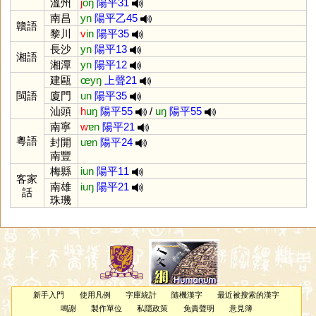
溫州
j
oŋ
陽平31
南昌
yn
陽平乙45
贛語
黎川
v
in
陽平35
長沙
yn
陽平13
湘語
湘潭
yn
陽平12
建甌
œyŋ
上聲21
閩語
廈門
un
陽平35
汕頭
h
uŋ
陽平55
/
uŋ
陽平55
南寧
w
ɐn
陽平21
粵語
封開
uɐn
陽平24
南豐
梅縣
iun
陽平11
客家
南雄
iuŋ
陽平21
話
珠璣
新手入門
使用凡例
字庫統計
隨機漢字
最近被搜索的漢字
鳴謝
製作單位
私隱政策
免責聲明
意見簿