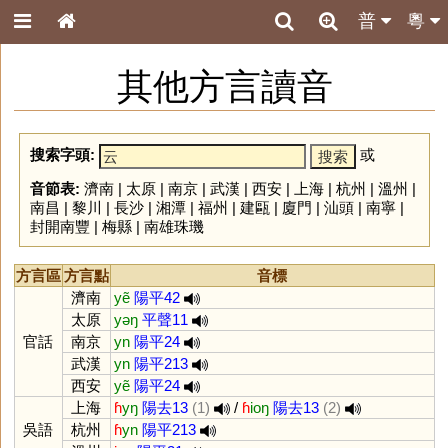
普
粵
其他方言讀音
搜索字頭:
或
音節表:
濟南
|
太原
|
南京
|
武漢
|
西安
|
上海
|
杭州
|
溫州
|
南昌
|
黎川
|
長沙
|
湘潭
|
福州
|
建甌
|
廈門
|
汕頭
|
南寧
|
封開南豐
|
梅縣
|
南雄珠璣
方言區
方言點
音標
濟南
yẽ
陽平42
太原
yəŋ
平聲11
官話
南京
yn
陽平24
武漢
yn
陽平213
西安
yẽ
陽平24
上海
ɦ
yŋ
陽去13
(1)
/
ɦ
ioŋ
陽去13
(2)
吳語
杭州
ɦ
yn
陽平213