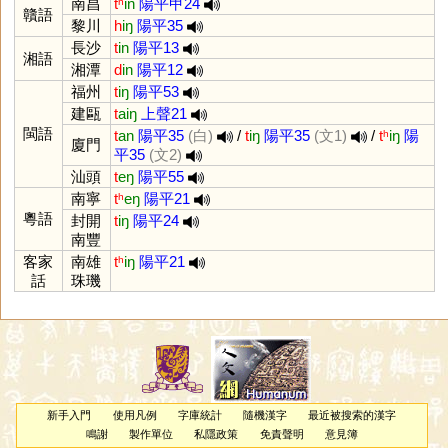
南昌
tʰ
in
陽平甲24
贛語
黎川
h
iŋ
陽平35
長沙
t
in
陽平13
湘語
湘潭
d
in
陽平12
福州
t
iŋ
陽平53
建甌
t
aiŋ
上聲21
閩語
t
an
陽平35
(白)
/
t
iŋ
陽平35
(文1)
/
tʰ
iŋ
陽
廈門
平35
(文2)
汕頭
t
eŋ
陽平55
南寧
tʰ
eŋ
陽平21
粵語
封開
t
iŋ
陽平24
南豐
客家
南雄
tʰ
iŋ
陽平21
話
珠璣
新手入門
使用凡例
字庫統計
隨機漢字
最近被搜索的漢字
鳴謝
製作單位
私隱政策
免責聲明
意見簿