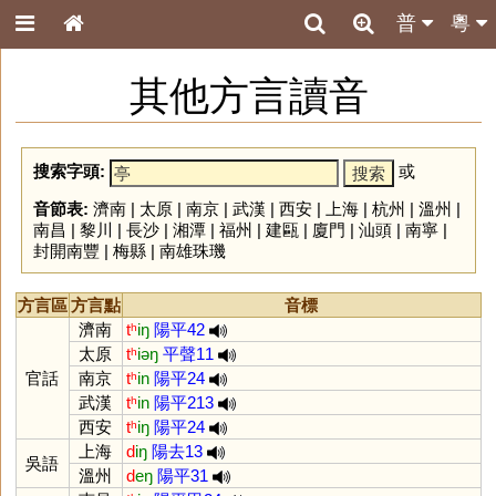
普
粵
其他方言讀音
搜索字頭:
或
音節表:
濟南
|
太原
|
南京
|
武漢
|
西安
|
上海
|
杭州
|
溫州
|
南昌
|
黎川
|
長沙
|
湘潭
|
福州
|
建甌
|
廈門
|
汕頭
|
南寧
|
封開南豐
|
梅縣
|
南雄珠璣
方言區
方言點
音標
濟南
tʰ
iŋ
陽平42
太原
tʰ
iəŋ
平聲11
官話
南京
tʰ
in
陽平24
武漢
tʰ
in
陽平213
西安
tʰ
iŋ
陽平24
上海
d
iŋ
陽去13
吳語
溫州
d
eŋ
陽平31