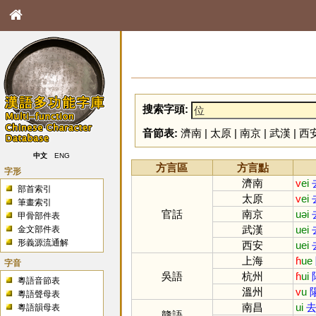
搜索字頭:
音節表:
濟南
|
太原
|
南京
|
武漢
|
西
中文
ENG
方言區
方言點
字形
濟南
v
ei
部首索引
太原
v
ei
筆畫索引
官話
南京
uəi
甲骨部件表
武漢
uei
金文部件表
形義源流通解
西安
uei
上海
ɦ
ue
字音
吳語
杭州
ɦ
ui
粵語音節表
溫州
v
u
粵語聲母表
南昌
ui
去
粵語韻母表
贛語