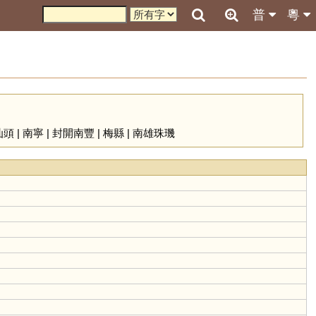
普
粵
汕頭
|
南寧
|
封開南豐
|
梅縣
|
南雄珠璣