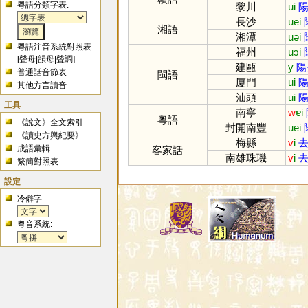
粵語分類字表:
黎川
ui
陽
長沙
uei
湘語
湘潭
uəi
粵語注音系統對照表
福州
uɔi
[
聲母
|
韻母
|
聲調
]
建甌
y
陽
普通話音節表
閩語
廈門
ui
陽
其他方言讀音
汕頭
ui
陽
工具
南寧
w
ɐi
粵語
《說文》全文索引
封開南豐
uei
《讀史方輿紀要》
梅縣
v
i
去
成語彙輯
客家話
南雄珠璣
v
i
去
繁簡對照表
設定
冷僻字:
粵音系統: