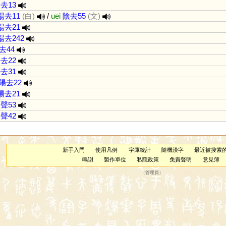
去13
陽去11
(白)
/
uei
陰去55
(文)
陽去21
陽去242
去44
去22
去31
陽去22
陽去21
聲53
聲42
新手入門
使用凡例
字庫統計
隨機漢字
最近被搜索
鳴謝
製作單位
私隱政策
免責聲明
意見簿
（
管理員
）