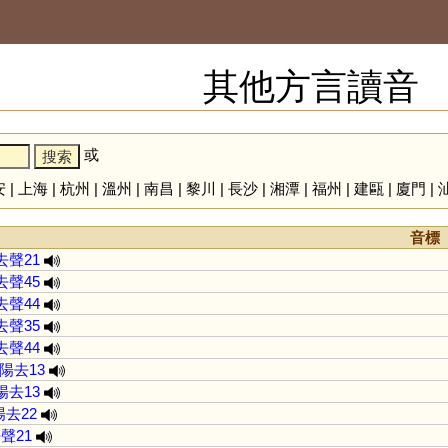
其他方言讀音
或
安
|
上海
|
杭州
|
溫州
|
南昌
|
黎川
|
長沙
|
湘潭
|
福州
|
建甌
|
廈門
|
音標
去聲21
去聲45
去聲44
去聲35
去聲44
陽去13
陽去13
陽去22
聲21