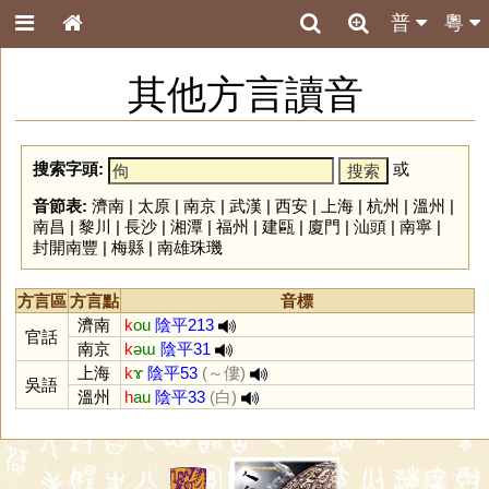
普
粵
其他方言讀音
搜索字頭:
或
音節表:
濟南
|
太原
|
南京
|
武漢
|
西安
|
上海
|
杭州
|
溫州
|
南昌
|
黎川
|
長沙
|
湘潭
|
福州
|
建甌
|
廈門
|
汕頭
|
南寧
|
封開南豐
|
梅縣
|
南雄珠璣
方言區
方言點
音標
濟南
k
ou
陰平213
官話
南京
k
əɯ
陰平31
上海
k
ɤ
陰平53
(～僂)
吳語
溫州
h
au
陰平33
(白)