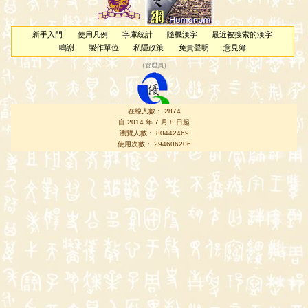
新手入門
使用凡例
字庫統計
隨機漢字
最近被搜索的漢字
鳴謝
製作單位
私隱政策
免責聲明
意見簿
（
管理員
）
在線人數： 2874
自 2014 年 7 月 8 日起
瀏覽人數： 80442469
使用次數： 294606206