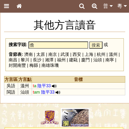
普
粵
其他方言讀音
搜索字頭:
或
音節表:
濟南
|
太原
|
南京
|
武漢
|
西安
|
上海
|
杭州
|
溫州
|
南昌
|
黎川
|
長沙
|
湘潭
|
福州
|
建甌
|
廈門
|
汕頭
|
南寧
|
封開南豐
|
梅縣
|
南雄珠璣
方言區
方言點
音標
吳語
溫州
t
a
陰平33
閩語
汕頭
t
am
陰平33