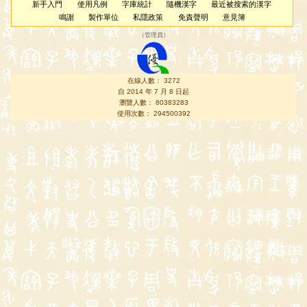
新手入門
使用凡例
字庫統計
隨機漢字
最近被搜索的漢字
鳴謝
製作單位
私隱政策
免責聲明
意見簿
（
管理員
）
在線人數： 3272
自 2014 年 7 月 8 日起
瀏覽人數： 80383283
使用次數： 294500392