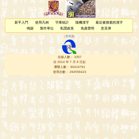
新手入門
使用凡例
字庫統計
隨機漢字
最近被搜索的漢字
鳴謝
製作單位
私隱政策
免責聲明
意見簿
（
管理員
）
在線人數： 3357
自 2014 年 7 月 8 日起
瀏覽人數： 80416791
使用次數： 294558423