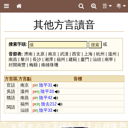
普
粵
其他方言讀音
搜索字頭:
或
音節表:
濟南
|
太原
|
南京
|
武漢
|
西安
|
上海
|
杭州
|
溫州
|
南昌
|
黎川
|
長沙
|
湘潭
|
福州
|
建甌
|
廈門
|
汕頭
|
南寧
|
封開南豐
|
梅縣
|
南雄珠璣
方言區
方言點
音標
官話
南京
p
in
陰平31
吳語
溫州
p
eŋ
陰平33
贛語
南昌
p
in
陰平42
福州
p
ɛiŋ
陰去212
閩語
汕頭
p
iŋ
陰平33