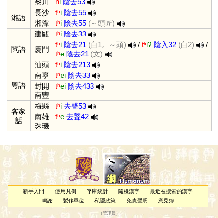
黎川
h
i
陰去53
長沙
tʰ
i
陰去55
湘語
湘潭
tʰ
i
陰去55
(～頭匠)
建甌
tʰ
i
陰去33
tʰ
i
陰去21
(白1。～頭)
/
tʰ
iʔ
陰入32
(白2)
/
閩語
廈門
tʰ
e
陰去21
(文)
汕頭
tʰ
i
陰去213
南寧
tʰ
ɐi
陰去33
粵語
封開
tʰ
ei
陰去433
南豐
梅縣
tʰ
i
去聲53
客家
南雄
tʰ
e
去聲42
話
珠璣
新手入門
使用凡例
字庫統計
隨機漢字
最近被搜索的漢字
鳴謝
製作單位
私隱政策
免責聲明
意見簿
（
管理員
）