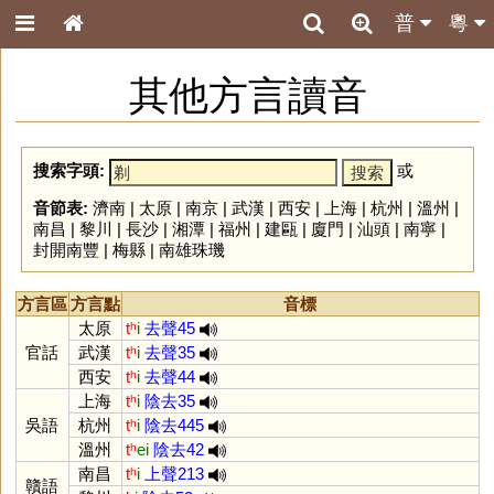
普
粵
其他方言讀音
搜索字頭:
或
音節表:
濟南
|
太原
|
南京
|
武漢
|
西安
|
上海
|
杭州
|
溫州
|
南昌
|
黎川
|
長沙
|
湘潭
|
福州
|
建甌
|
廈門
|
汕頭
|
南寧
|
封開南豐
|
梅縣
|
南雄珠璣
方言區
方言點
音標
太原
tʰ
i
去聲45
官話
武漢
tʰ
i
去聲35
西安
tʰ
i
去聲44
上海
tʰ
i
陰去35
吳語
杭州
tʰ
i
陰去445
溫州
tʰ
ei
陰去42
南昌
tʰ
i
上聲213
贛語