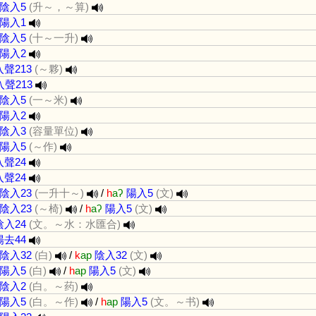
陰入5
(升～，～算)
陽入1
陰入5
(十～一升)
陽入2
入聲213
(～夥)
入聲213
陰入5
(一～米)
陽入2
陰入3
(容量單位)
陽入5
(～作)
入聲24
入聲24
陰入23
(一升十～)
/
h
aʔ
陽入5
(文)
陰入23
(～椅)
/
h
aʔ
陽入5
(文)
陰入24
(文。～水：水匯合)
陽去44
陰入32
(白)
/
k
ap
陰入32
(文)
陽入5
(白)
/
h
ap
陽入5
(文)
陰入2
(白。～药)
陽入5
(白。～作)
/
h
ap
陽入5
(文。～书)