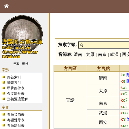
搜索字頭:
音節表:
濟南
|
太原
|
南京
|
武漢
|
西
中文
ENG
方言區
方言點
字形
k
ə
部首索引
濟南
x
ə
筆畫索引
k
aʔ
甲骨部件表
太原
x
aʔ
金文部件表
形義源流通解
官話
k
oʔ
南京
x
oʔ
字音
武漢
x
uo
粵語音節表
k
ɤ
粵語聲母表
西安
x
uo
粵語韻母表