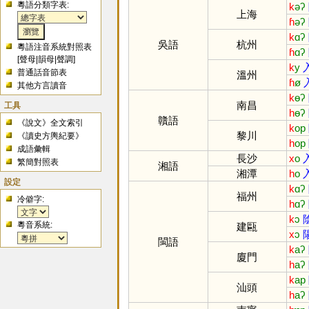
粵語分類字表:
k
əʔ
上海
ɦ
əʔ
k
ɑʔ
吳語
杭州
粵語注音系統對照表
ɦ
ɑʔ
[
聲母
|
韻母
|
聲調
]
k
y
普通話音節表
溫州
ɦ
ø
其他方言讀音
k
ɵʔ
南昌
工具
h
ɵʔ
贛語
《說文》全文索引
k
op
黎川
《讀史方輿紀要》
h
op
成語彙輯
長沙
x
o
繁簡對照表
湘語
湘潭
h
o
設定
k
ɑʔ
福州
冷僻字:
h
ɑʔ
k
ɔ
粵音系統:
建甌
x
ɔ
閩語
k
aʔ
廈門
h
aʔ
k
ap
汕頭
h
aʔ