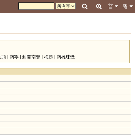
普
粵
汕頭
|
南寧
|
封開南豐
|
梅縣
|
南雄珠璣