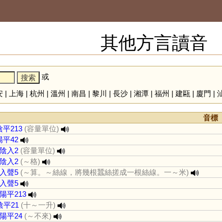
其他方言讀音
或
安
|
上海
|
杭州
|
溫州
|
南昌
|
黎川
|
長沙
|
湘潭
|
福州
|
建甌
|
廈門
|
音標
陰平213
(容量單位)
陽平42
陰入2
(容量單位)
陰入2
(～格)
入聲5
(～算。～絲線，將幾根蠶絲搓成一根絲線。一～米)
入聲5
陽平213
陰平21
(十～一升)
陽平24
(～不來)