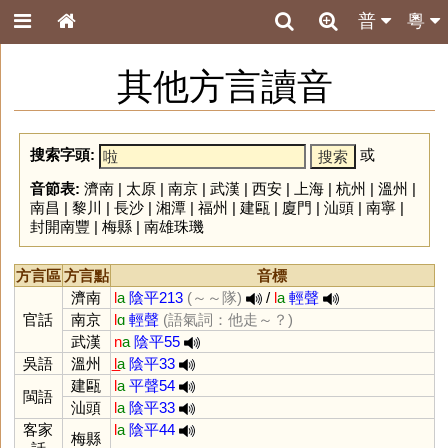
普
粵
其他方言讀音
搜索字頭:
或
音節表:
濟南
|
太原
|
南京
|
武漢
|
西安
|
上海
|
杭州
|
溫州
|
南昌
|
黎川
|
長沙
|
湘潭
|
福州
|
建甌
|
廈門
|
汕頭
|
南寧
|
封開南豐
|
梅縣
|
南雄珠璣
方言區
方言點
音標
濟南
l
a
陰平213
(～～隊)
/
l
a
輕聲
官話
南京
l
ɑ
輕聲
(語氣詞：他走～？)
武漢
n
a
陰平55
吳語
溫州
l̲
a
陰平33
建甌
l
a
平聲54
閩語
汕頭
l
a
陰平33
客家
l
a
陰平44
梅縣