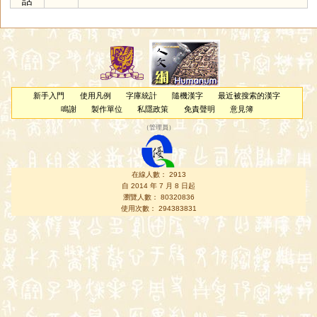
話
新手入門
使用凡例
字庫統計
隨機漢字
最近被搜索的漢字
鳴謝
製作單位
私隱政策
免責聲明
意見簿
（
管理員
）
在線人數： 2913
自 2014 年 7 月 8 日起
瀏覽人數： 80320836
使用次數： 294383831