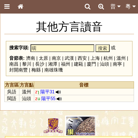
普
粵
其他方言讀音
搜索字頭:
或
音節表:
濟南
|
太原
|
南京
|
武漢
|
西安
|
上海
|
杭州
|
溫州
|
南昌
|
黎川
|
長沙
|
湘潭
|
福州
|
建甌
|
廈門
|
汕頭
|
南寧
|
封開南豐
|
梅縣
|
南雄珠璣
方言區
方言點
音標
吳語
溫州
z
ɿ
陽平31
閩語
汕頭
z
u
陽平55