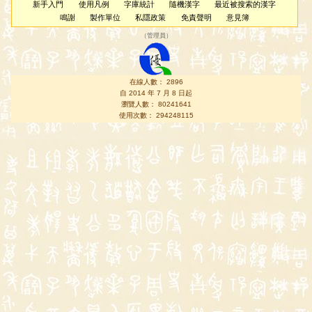
新手入門
使用凡例
字庫統計
隨機漢字
最近被搜索的漢字
鳴謝
製作單位
私隱政策
免責聲明
意見簿
（
管理員
）
在線人數： 2896
自 2014 年 7 月 8 日起
瀏覽人數： 80241641
使用次數： 294248115