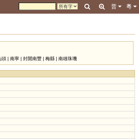
普
粵
汕頭
|
南寧
|
封開南豐
|
梅縣
|
南雄珠璣