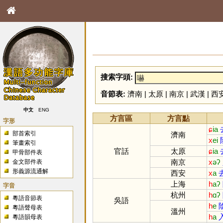
搜索字頭:
音節表:
濟南
|
太原
|
南京
|
武漢
|
西
中文
ENG
方言區
方言點
字形
ɕ
ia
部首索引
濟南
x
ei
筆畫索引
官話
太原
ɕ
ia
甲骨部件表
南京
x
əʔ
金文部件表
形義源流通解
西安
x
a
上海
h
aʔ
字音
杭州
h
ɑʔ
粵語音節表
吳語
h
e
粵語聲母表
溫州
h
a
粵語韻母表