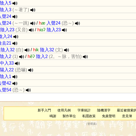
陰入5
陰入3
(～著了)
入聲24
入聲24
(～一跳)
/
h
æ
入聲24
(恐～)
陰入23
(又音)
/
h
iɑʔ
陰入23
陰入24
陰去21
陰入32
(白)
/
h
ik
陰入32
(文)
陰入2
(1)
/
h
ẽʔ
陰入2
(2。～脉，害怕)
中入33
陽入22
(恐嚇)
陰入1
去聲42
入聲54
(恐～)
新手入門
使用凡例
字庫統計
隨機漢字
最近被搜索
鳴謝
製作單位
私隱政策
免責聲明
意見簿
（
管理員
）