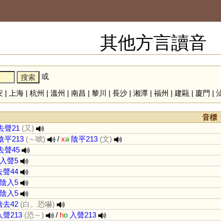
其他方言讀音
或
安
|
上海
|
杭州
|
溫州
|
南昌
|
黎川
|
長沙
|
湘潭
|
福州
|
建甌
|
廈門
|
音標
去聲21
(又)
陰平213
(～唬)
/
x
ə
陰平213
(文)
去聲45
入聲5
去聲44
陰入5
陰入5
陰去42
(白。恐嚇)
入聲213
(恐～)
/
h
o
入聲213