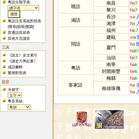
粵語分類字表:
南昌
h
ɑʔ
贛語
黎川
h
aʔ
長沙
x
ə
湘語
粵語注音系統對照表
湘潭
ɦ
ɒ
[
聲母
|
韻母
|
聲調
]
福州
h
iɛʔ
普通話音節表
建甌
x
ia
其他方言讀音
閩語
h
a
廈門
工具
h
iãʔ
《說文》全文索引
汕頭
h
eʔ
《讀史方輿紀要》
南寧
h
ak
成語彙輯
粵語
封開南豐
h
ek
繁簡對照表
梅縣
h
ak
設定
客家話
h
a
南雄珠璣
冷僻字:
h
a
粵音系統: