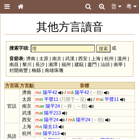
普
粵
其他方言讀音
搜索字頭:
或
音節表:
濟南
|
太原
|
南京
|
武漢
|
西安
|
上海
|
杭州
|
溫州
|
南昌
|
黎川
|
長沙
|
湘潭
|
福州
|
建甌
|
廈門
|
汕頭
|
南寧
|
封開南豐
|
梅縣
|
南雄珠璣
方言區
方言點
音標
濟南
m
ɛ
陽平42
/
m
ã
陽平42
(～怨)
太原
m
ei
平聲11
(只限于～沒)
/
m
ai
平聲11
官話
南京
m
ae
陽平24
(～葬；～怨)
武漢
m
ai
陽平213
西安
m
ai
陽平24
/
m
ã
陽平24
(～怨)
上海
m
a
陽去13
杭州
m
ᴇ
陽平213
吳語