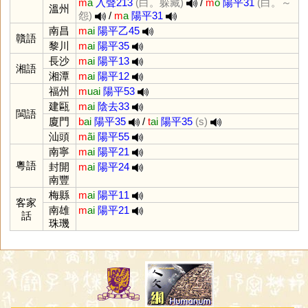
m
a
入聲213
(白。躲藏)
/
m
o
陽平31
(白。～
溫州
怨)
/
m
a
陽平31
南昌
m
ai
陽平乙45
贛語
黎川
m
ai
陽平35
長沙
m
ai
陽平13
湘語
湘潭
m
ai
陽平12
福州
m
uai
陽平53
建甌
m
ai
陰去33
閩語
廈門
b
ai
陽平35
/
t
ai
陽平35
(s)
汕頭
m
ãi
陽平55
南寧
m
ai
陽平21
粵語
封開
m
ai
陽平24
南豐
梅縣
m
ai
陽平11
客家
南雄
m
ai
陽平21
話
珠璣