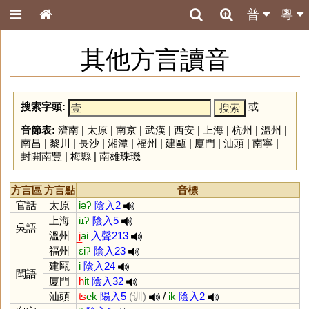
普
粵
其他方言讀音
搜索字頭:
或
音節表:
濟南
|
太原
|
南京
|
武漢
|
西安
|
上海
|
杭州
|
溫州
|
南昌
|
黎川
|
長沙
|
湘潭
|
福州
|
建甌
|
廈門
|
汕頭
|
南寧
|
封開南豐
|
梅縣
|
南雄珠璣
方言區
方言點
音標
官話
太原
iəʔ
陰入2
上海
iɪʔ
陰入5
吳語
溫州
j̲
ai
入聲213
福州
ɛiʔ
陰入23
建甌
i
陰入24
閩語
廈門
h
it
陰入32
汕頭
ʦ
ek
陽入5
(训)
/
ik
陰入2