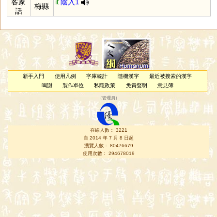
客家
it
陰入1
梅縣
話
新手入門
使用凡例
字庫統計
隨機漢字
最近被搜索的漢字
鳴謝
製作單位
私隱政策
免責聲明
意見簿
（
管理員
）
在線人數： 3221
自 2014 年 7 月 8 日起
瀏覽人數： 80476679
使用次數： 294678019