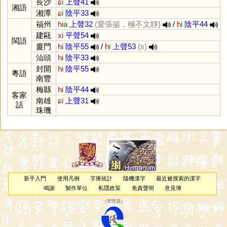
長沙
ɕ
i
上聲41
湘語
湘潭
ɕ
i
陰平33
福州
h
ia
上聲32
(愛張揚，極不文靜)
/
h
i
陰平44
建甌
x
i
平聲54
閩語
廈門
h
i
陰平55
/
h
i
上聲53
(s)
汕頭
h
i
陰平33
封開
h
i
陰平55
粵語
南豐
梅縣
h
i
陰平44
客家
南雄
ɕ
i
上聲31
話
珠璣
新手入門
使用凡例
字庫統計
隨機漢字
最近被搜索的漢字
鳴謝
製作單位
私隱政策
免責聲明
意見簿
（
管理員
）