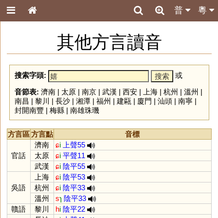
普
粵
其他方言讀音
搜索字頭:
或
音節表:
濟南
|
太原
|
南京
|
武漢
|
西安
|
上海
|
杭州
|
溫州
|
南昌
|
黎川
|
長沙
|
湘潭
|
福州
|
建甌
|
廈門
|
汕頭
|
南寧
|
封開南豐
|
梅縣
|
南雄珠璣
方言區
方言點
音標
濟南
ɕ
i
上聲55
官話
太原
ɕ
i
平聲11
武漢
ɕ
i
陰平55
上海
ɕ
i
陰平53
吳語
杭州
ɕ
i
陰平33
溫州
s
ɿ
陰平33
贛語
黎川
h
i
陰平22