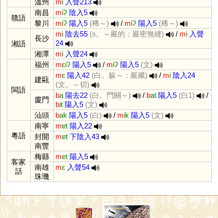
溫州
m
i
入聲213
南昌
m
iʔ
陰入5
贛語
黎川
m
iʔ
陽入5
(稀～)
/
m
iʔ
陽入5
(稀～)
m
i
陰去55
(s。～嚴的：嚴密無縫)
/
m
i
入聲
長沙
24
湘語
湘潭
m
i
入聲24
福州
m
ɛiʔ
陽入5
/
m
iʔ
陽入5
(文)
m
ɛ
陽入42
(白。躲～：嚴藏)
/
m
i
陰入24
建甌
(文。～切)
閩語
b
a
陽去22
(白。門關～)
/
b
at
陽入5
(白1)
/
廈門
b
it
陽入5
(文)
汕頭
b
ak
陽入5
(白)
/
m
ik
陽入5
(文)
南寧
m
ɐt
陽入22
粵語
封開
m
ɐt
下陰入43
南豐
梅縣
m
et
陽入5
客家
南雄
m
ɛ
入聲54
話
珠璣