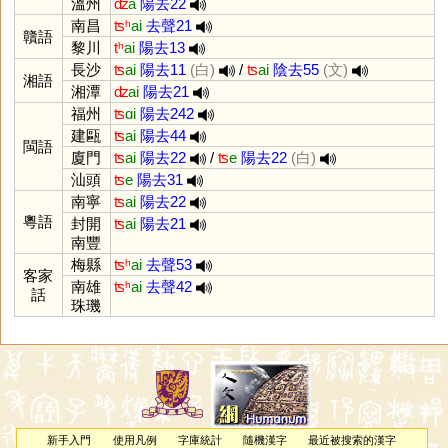
溫州
ʣ
a
陽去22
南昌
ʦʰ
ai
去聲21
贛語
黎川
tʰ
ai
陽去13
長沙
ʦ
ai
陽去11
(白)
/
ʦ
ai
陰去55
(文)
湘語
湘潭
ʣ
ai
陽去21
福州
ʦ
ɑi
陽去242
建甌
ʦ
ai
陽去44
閩語
廈門
ʦ
ai
陽去22
/
ʦ
e
陽去22
(白)
汕頭
ʦ
e
陽去31
南寧
ʦ
ai
陽去22
粵語
封開
ʦ
ai
陽去21
南豐
梅縣
ʦʰ
ai
去聲53
客家
南雄
ʦʰ
ai
去聲42
話
珠璣
新手入門
使用凡例
字庫統計
隨機漢字
最近被搜索的漢字