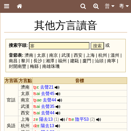
普
粵
其他方言讀音
搜索字頭:
或
音節表:
濟南
|
太原
|
南京
|
武漢
|
西安
|
上海
|
杭州
|
溫州
|
南昌
|
黎川
|
長沙
|
湘潭
|
福州
|
建甌
|
廈門
|
汕頭
|
南寧
|
封開南豐
|
梅縣
|
南雄珠璣
方言區
方言點
音標
濟南
tʂ
ɛ
去聲21
太原
ʦ
ai
去聲45
官話
南京
tʂ
ae
去聲44
武漢
ʦ
ai
去聲35
西安
ʦ
ai
去聲44
上海
z
e
陽去13
(1)
/
ʦ
e
陰平53
(2)
吳語
杭州
ʣ
ᴇ
陽去13