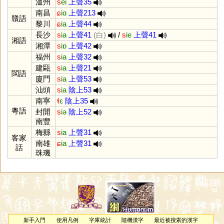
溫州
s
ei
上聲35
南昌
ɕ
iɑ
上聲213
贛語
黎川
ɕ
ia
上聲44
長沙
s
ia
上聲41
(白)
/
s
ie
上聲41
湘語
湘潭
s
iɒ
上聲42
福州
s
ia
上聲32
建甌
s
ia
上聲21
閩語
廈門
s
ia
上聲53
汕頭
s
ia
陰上53
南寧
ɬ
ɛ
陰上35
粵語
封開
s
iə
陰上52
南豐
梅縣
s
ia
上聲31
客家
南雄
ɕ
ia
上聲31
話
珠璣
新手入門
使用凡例
字庫統計
隨機漢字
最近被搜索的漢字