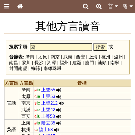
普
粵
其他方言讀音
搜索字頭:
或
音節表:
濟南
|
太原
|
南京
|
武漢
|
西安
|
上海
|
杭州
|
溫州
|
南昌
|
黎川
|
長沙
|
湘潭
|
福州
|
建甌
|
廈門
|
汕頭
|
南寧
|
封開南豐
|
梅縣
|
南雄珠璣
方言區
方言點
音標
濟南
ɕ
iə
上聲55
太原
ɕ
ie
上聲53
官話
南京
s
ie
上聲212
武漢
ɕ
ie
上聲42
西安
ɕ
iɛ
上聲53
上海
ɕ
ia
陰去35
吳語
杭州
ɕ
i
陰上53