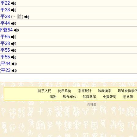
平22
平33
平33
(～體)
平44
平聲54
平55
平33
平55
平55
平44
平23
新手入門
使用凡例
字庫統計
隨機漢字
最近被搜索
鳴謝
製作單位
私隱政策
免責聲明
意見簿
（
管理員
）