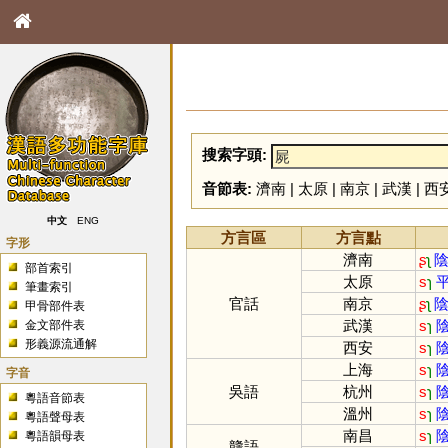
搜索字頭:
音節表:
濟南
|
太原
|
南京
|
武漢
|
西
中文
ENG
方言區
方言點
字形
濟南
ʂ
ʅ
陰
部首索引
太原
s
ɿ
平
筆畫索引
官話
南京
ʂ
ʅ
陰
甲骨部件表
武漢
s
ɿ
陰
金文部件表
形義源流通解
西安
s
ɿ
陰
上海
s
ɿ
陰
字音
吳語
杭州
s
ɿ
陰
粵語音節表
溫州
s
ɿ
陰
粵語聲母表
南昌
s
ɿ
陰
粵語韻母表
贛語