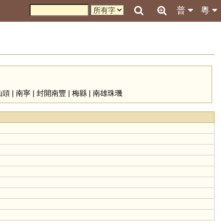
普
粵
汕頭
|
南寧
|
封開南豐
|
梅縣
|
南雄珠璣