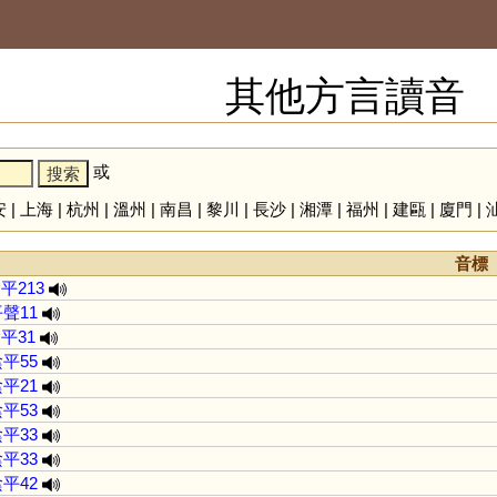
其他方言讀音
或
安
|
上海
|
杭州
|
溫州
|
南昌
|
黎川
|
長沙
|
湘潭
|
福州
|
建甌
|
廈門
|
音標
平213
聲11
平31
平55
平21
平53
平33
平33
平42