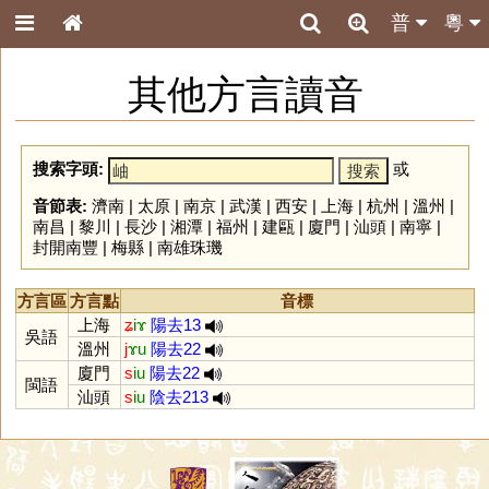
普
粵
其他方言讀音
搜索字頭:
或
音節表:
濟南
|
太原
|
南京
|
武漢
|
西安
|
上海
|
杭州
|
溫州
|
南昌
|
黎川
|
長沙
|
湘潭
|
福州
|
建甌
|
廈門
|
汕頭
|
南寧
|
封開南豐
|
梅縣
|
南雄珠璣
方言區
方言點
音標
上海
ʑ
iɤ
陽去13
吳語
溫州
j
ɤu
陽去22
廈門
s
iu
陽去22
閩語
汕頭
s
iu
陰去213