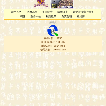
新手入門
使用凡例
字庫統計
隨機漢字
最近被搜索的漢字
鳴謝
製作單位
私隱政策
免責聲明
意見簿
（
管理員
）
在線人數： 3158
自 2014 年 7 月 8 日起
瀏覽人數： 80144456
使用次數： 294067135