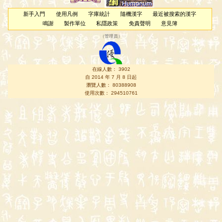
新手入門
使用凡例
字庫統計
隨機漢字
最近被搜索的漢字
鳴謝
製作單位
私隱政策
免責聲明
意見簿
（
管理員
）
在線人數： 3902
自 2014 年 7 月 8 日起
瀏覽人數： 80388908
使用次數： 294510761