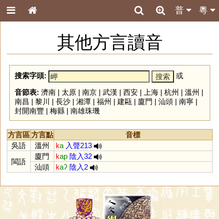
普
粵
其他方言讀音
搜索字頭:
或
音節表:
濟南
|
太原
|
南京
|
武漢
|
西安
|
上海
|
杭州
|
溫州
|
南昌
|
黎川
|
長沙
|
湘潭
|
福州
|
建甌
|
廈門
|
汕頭
|
南寧
|
封開南豐
|
梅縣
|
南雄珠璣
方言區
方言點
音標
吳語
溫州
k
a
入聲213
廈門
k
ap
陰入32
閩語
汕頭
k
aʔ
陰入2