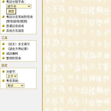
粵語分類字表:
粵語注音系統對照表
[
聲母
|
韻母
|
聲調
]
普通話音節表
其他方言讀音
工具
《說文》全文索引
《讀史方輿紀要》
成語彙輯
繁簡對照表
設定
冷僻字:
粵音系統: