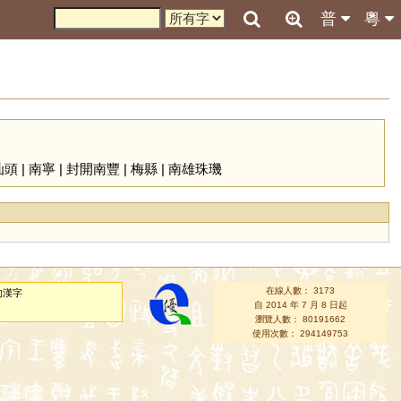
普
粵
汕頭
|
南寧
|
封開南豐
|
梅縣
|
南雄珠璣
在線人數： 3173
的漢字
自 2014 年 7 月 8 日起
瀏覽人數： 80191662
使用次數： 294149753