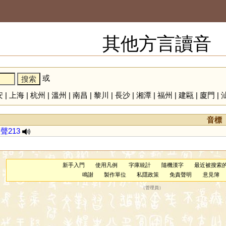
其他方言讀音
或
安
|
上海
|
杭州
|
溫州
|
南昌
|
黎川
|
長沙
|
湘潭
|
福州
|
建甌
|
廈門
|
音標
聲213
新手入門
使用凡例
字庫統計
隨機漢字
最近被搜索
鳴謝
製作單位
私隱政策
免責聲明
意見簿
（
管理員
）