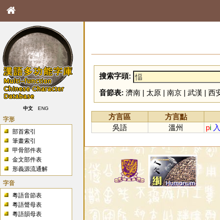
搜索字頭:
音節表:
濟南
|
太原
|
南京
|
武漢
|
西
中文
ENG
方言區
方言點
字形
吳語
溫州
p
i
入
部首索引
筆畫索引
甲骨部件表
金文部件表
形義源流通解
字音
粵語音節表
粵語聲母表
粵語韻母表