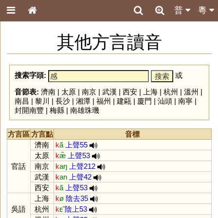
普
粵
其他方言讀音
搜索字頭:
或
音節表:
濟南
|
太原
|
南京
|
武漢
|
西安
|
上海
|
杭州
|
溫州
|
南昌
|
黎川
|
長沙
|
湘潭
|
福州
|
建甌
|
廈門
|
汕頭
|
南寧
|
封開南豐
|
梅縣
|
南雄珠璣
方言區
方言點
音標
濟南
k
ã
上聲55
太原
k
æ̃
上聲53
官話
南京
k
aŋ
上聲212
武漢
k
an
上聲42
西安
k
ã
上聲53
上海
k
ø
陰去35
吳語
杭州
k
ᴇ̃
陰上53