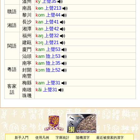
溫州
k
y
上聲35
南昌
k
ɵn
上聲213
贛語
黎川
k
om
上聲44
長沙
k
an
上聲41
湘語
湘潭
k
an
上聲42
福州
k
aŋ
上聲32
建甌
k
ɔŋ
上聲21
閩語
廈門
k
am
上聲53
汕頭
k
am
陰上53
南寧
k
am
陰上35
粵語
封開
k
ɔm
陰上52
南豐
梅縣
k
am
上聲31
客家
南雄
k
ãi
上聲31
話
珠璣
新手入門
使用凡例
字庫統計
隨機漢字
最近被搜索的漢字