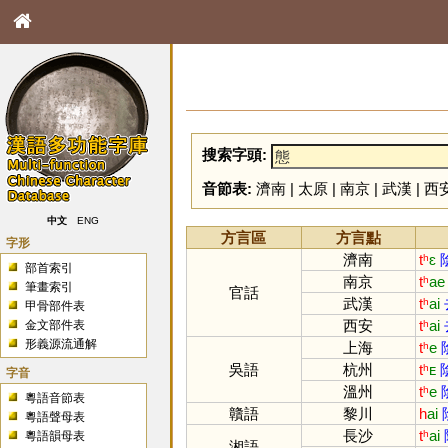
搜索字頭:
音節表:
濟南
|
太原
|
南京
|
武漢
|
西
中文
ENG
方言區
方言點
字形
濟南
tʰ
ɛ
部首索引
南京
tʰ
ae
筆畫索引
官話
武漢
tʰ
ai
甲骨部件表
西安
tʰ
ai
金文部件表
形義源流通解
上海
tʰ
e
吳語
杭州
tʰ
ᴇ
字音
溫州
tʰ
e
粵語音節表
贛語
黎川
h
ai
粵語聲母表
長沙
tʰ
ai
粵語韻母表
湘語