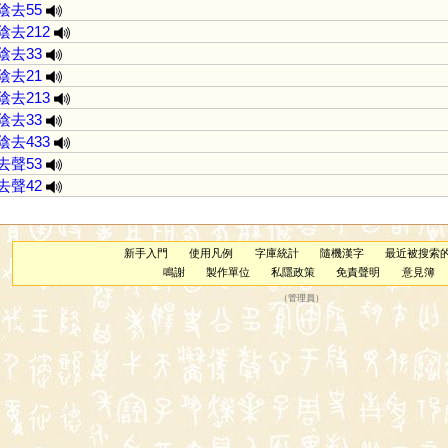
陰去55
陰去212
陰去33
陰去21
陰去213
陰去33
陰去433
去聲53
去聲42
新手入門
使用凡例
字庫統計
隨機漢字
最近被搜索
鳴謝
製作單位
私隱政策
免責聲明
意見簿
（
管理員
）