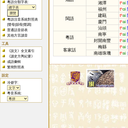
粵語分類字表:
湘潭
tʰ
ai
福州
tʰ
ɑi
建甌
tʰ
ai
閩語
粵語注音系統對照表
廈門
tʰ
ai
[
聲母
|
韻母
|
聲調
]
汕頭
tʰ
ai
普通話音節表
南寧
tʰ
ai
其他方言讀音
粵語
封開南豐
tʰ
ai
工具
梅縣
tʰ
ai
客家話
《說文》全文索引
南雄珠璣
tʰ
ai
《讀史方輿紀要》
成語彙輯
繁簡對照表
設定
冷僻字:
粵音系統: