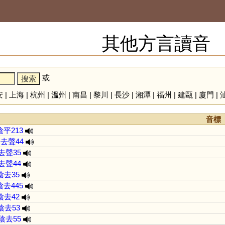
其他方言讀音
或
安
|
上海
|
杭州
|
溫州
|
南昌
|
黎川
|
長沙
|
湘潭
|
福州
|
建甌
|
廈門
|
音標
陰平213
去聲44
去聲35
去聲44
陰去35
陰去445
陰去42
陰去53
陰去55