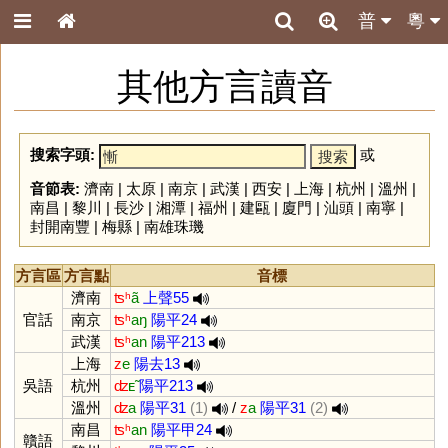
普
粵
其他方言讀音
搜索字頭:
或
音節表:
濟南
|
太原
|
南京
|
武漢
|
西安
|
上海
|
杭州
|
溫州
|
南昌
|
黎川
|
長沙
|
湘潭
|
福州
|
建甌
|
廈門
|
汕頭
|
南寧
|
封開南豐
|
梅縣
|
南雄珠璣
方言區
方言點
音標
濟南
ʦʰ
ã
上聲55
官話
南京
ʦʰ
aŋ
陽平24
武漢
ʦʰ
an
陽平213
上海
z
e
陽去13
吳語
杭州
ʣ
ᴇ̃
陽平213
溫州
ʣ
a
陽平31
(1)
/
z
a
陽平31
(2)
南昌
ʦʰ
an
陽平甲24
贛語