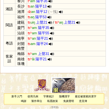
黎川
tʰ
am
陽平35
長沙
ʦ
an
陽平13
湘語
湘潭
ʣ
an
陽平12
(～愧)
福州
ʦ
aŋ
陽平53
建甌
ʦ
uiŋ
上聲21
/
ʦʰ
aŋ
上聲21
閩語
廈門
ʦʰ
am
陽平35
汕頭
ʦʰ
am
陽平55
南寧
ʦʰ
an
陽平21
粵語
封開
ʦ
am
陽平24
南豐
梅縣
ʦʰ
am
上聲31
客家
南雄
ʦʰ
ãi
陽平21
話
珠璣
新手入門
使用凡例
字庫統計
隨機漢字
最近被搜索的漢字
鳴謝
製作單位
私隱政策
免責聲明
意見簿
（
管理員
）