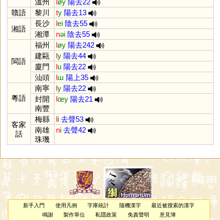
溫州
l
øy
陽去22
贛語
黎川
t
y
陽去13
長沙
l
ei
陰去55
湘語
湘潭
n
əi
陰去55
福州
l
øy
陽去242
建甌
l
y
陽去44
閩語
廈門
l
u
陽去22
汕頭
l
ɯ
陽上35
南寧
l
y
陽去22
粵語
封開
l
œy
陽去21
南豐
梅縣
l
i
去聲53
客家
南雄
n
i
去聲42
話
珠璣
新手入門
使用凡例
字庫統計
隨機漢字
最近被搜索的漢字
鳴謝
製作單位
私隱政策
免責聲明
意見簿