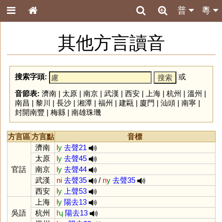
普
粵
其他方言讀音
搜索字頭:
或
音節表:
濟南
|
太原
|
南京
|
武漢
|
西安
|
上海
|
杭州
|
溫州
|
南昌
|
黎川
|
長沙
|
湘潭
|
福州
|
建甌
|
廈門
|
汕頭
|
南寧
|
封開南豐
|
梅縣
|
南雄珠璣
方言區
方言點
音標
濟南
l
y
去聲21
太原
l
y
去聲45
官話
南京
l
y
去聲44
武漢
n
i
去聲35
/
n
y
去聲35
西安
l
y
上聲53
上海
l
y
陽去13
吳語
杭州
l
ʮ
陽去13