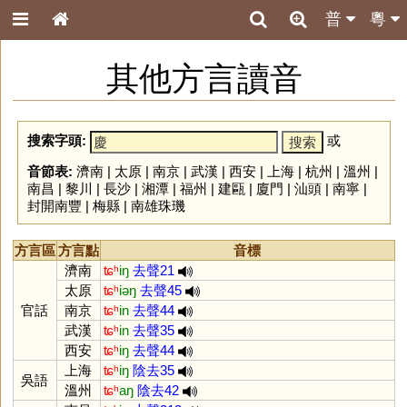
普
粵
其他方言讀音
搜索字頭:
或
音節表:
濟南
|
太原
|
南京
|
武漢
|
西安
|
上海
|
杭州
|
溫州
|
南昌
|
黎川
|
長沙
|
湘潭
|
福州
|
建甌
|
廈門
|
汕頭
|
南寧
|
封開南豐
|
梅縣
|
南雄珠璣
方言區
方言點
音標
濟南
ʨʰ
iŋ
去聲21
太原
ʨʰ
iəŋ
去聲45
官話
南京
ʨʰ
in
去聲44
武漢
ʨʰ
in
去聲35
西安
ʨʰ
iŋ
去聲44
上海
ʨʰ
iŋ
陰去35
吳語
溫州
ʨʰ
aŋ
陰去42