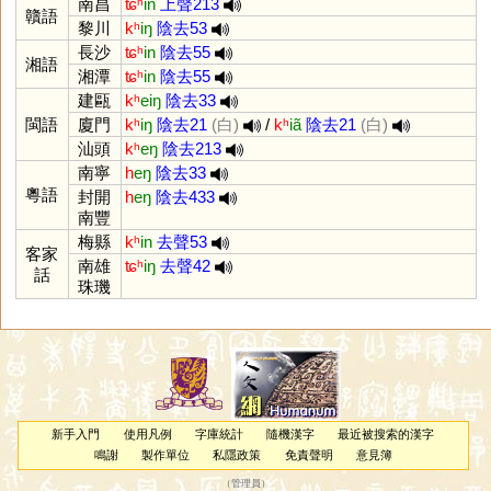
南昌
ʨʰ
in
上聲213
贛語
黎川
kʰ
iŋ
陰去53
長沙
ʨʰ
in
陰去55
湘語
湘潭
ʨʰ
in
陰去55
建甌
kʰ
eiŋ
陰去33
閩語
廈門
kʰ
iŋ
陰去21
(白)
/
kʰ
iã
陰去21
(白)
汕頭
kʰ
eŋ
陰去213
南寧
h
eŋ
陰去33
粵語
封開
h
eŋ
陰去433
南豐
梅縣
kʰ
in
去聲53
客家
南雄
ʨʰ
iŋ
去聲42
話
珠璣
新手入門
使用凡例
字庫統計
隨機漢字
最近被搜索的漢字
鳴謝
製作單位
私隱政策
免責聲明
意見簿
（
管理員
）