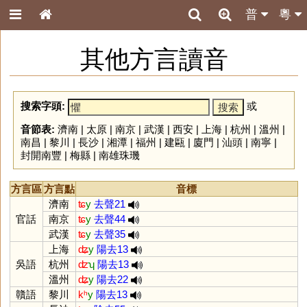
普
粵
其他方言讀音
搜索字頭:
或
音節表:
濟南
|
太原
|
南京
|
武漢
|
西安
|
上海
|
杭州
|
溫州
|
南昌
|
黎川
|
長沙
|
湘潭
|
福州
|
建甌
|
廈門
|
汕頭
|
南寧
|
封開南豐
|
梅縣
|
南雄珠璣
方言區
方言點
音標
濟南
ʨ
y
去聲21
官話
南京
ʨ
y
去聲44
武漢
ʨ
y
去聲35
上海
ʥ
y
陽去13
吳語
杭州
ʣ
ʮ
陽去13
溫州
ʥ
y
陽去22
贛語
黎川
kʰ
y
陽去13