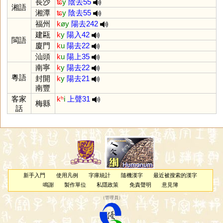
長沙
ʨ
y
陰去55
湘語
湘潭
ʨ
y
陰去55
福州
k
øy
陽去242
建甌
k
y
陽入42
閩語
廈門
k
u
陽去22
汕頭
k
u
陽上35
南寧
k
y
陽去22
粵語
封開
k
y
陽去21
南豐
客家
kʰ
i
上聲31
梅縣
話
新手入門
使用凡例
字庫統計
隨機漢字
最近被搜索的漢字
鳴謝
製作單位
私隱政策
免責聲明
意見簿
（
管理員
）