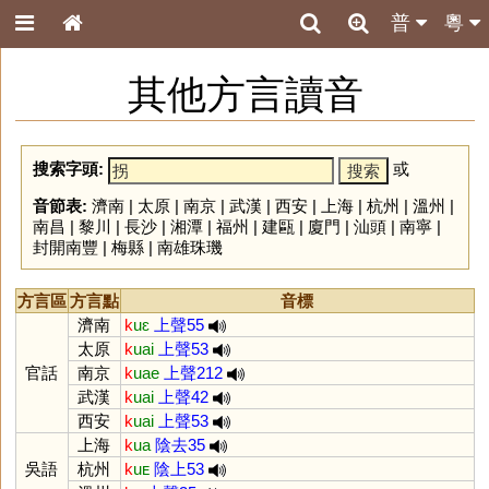
普
粵
其他方言讀音
搜索字頭:
或
音節表:
濟南
|
太原
|
南京
|
武漢
|
西安
|
上海
|
杭州
|
溫州
|
南昌
|
黎川
|
長沙
|
湘潭
|
福州
|
建甌
|
廈門
|
汕頭
|
南寧
|
封開南豐
|
梅縣
|
南雄珠璣
方言區
方言點
音標
濟南
k
uɛ
上聲55
太原
k
uai
上聲53
官話
南京
k
uae
上聲212
武漢
k
uai
上聲42
西安
k
uai
上聲53
上海
k
ua
陰去35
吳語
杭州
k
uᴇ
陰上53