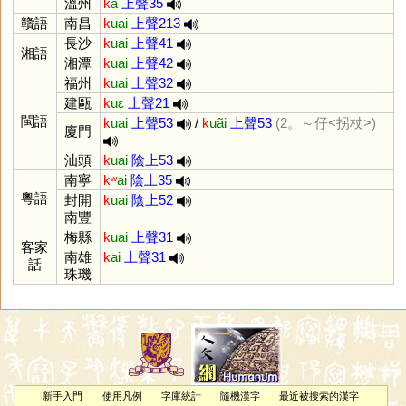
溫州
k
a
上聲35
贛語
南昌
k
uai
上聲213
長沙
k
uai
上聲41
湘語
湘潭
k
uai
上聲42
福州
k
uai
上聲32
建甌
k
uɛ
上聲21
閩語
k
uai
上聲53
/
k
uãi
上聲53
(2。～仔<拐杖>)
廈門
汕頭
k
uai
陰上53
南寧
kʷ
ai
陰上35
粵語
封開
k
uai
陰上52
南豐
梅縣
k
uai
上聲31
客家
南雄
k
ai
上聲31
話
珠璣
新手入門
使用凡例
字庫統計
隨機漢字
最近被搜索的漢字