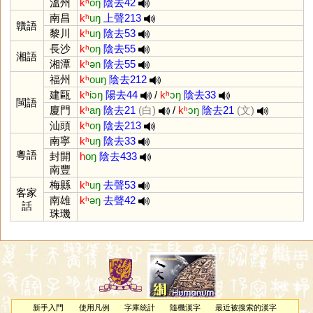
溫州
kʰ
oŋ
陰去42
南昌
kʰ
uŋ
上聲213
贛語
黎川
kʰ
uŋ
陰去53
長沙
kʰ
oŋ
陰去55
湘語
湘潭
kʰ
ən
陰去55
福州
kʰ
ouŋ
陰去212
建甌
kʰ
iɔŋ
陽去44
/
kʰ
ɔŋ
陰去33
閩語
廈門
kʰ
aŋ
陰去21
(白)
/
kʰ
ɔŋ
陰去21
(文)
汕頭
kʰ
oŋ
陰去213
南寧
kʰ
uŋ
陰去33
粵語
封開
h
oŋ
陰去433
南豐
梅縣
kʰ
uŋ
去聲53
客家
南雄
kʰ
əŋ
去聲42
話
珠璣
新手入門
使用凡例
字庫統計
隨機漢字
最近被搜索的漢字