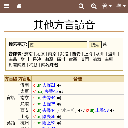
普
粵
其他方言讀音
搜索字頭:
或
音節表:
濟南
|
太原
|
南京
|
武漢
|
西安
|
上海
|
杭州
|
溫州
|
南昌
|
黎川
|
長沙
|
湘潭
|
福州
|
建甌
|
廈門
|
汕頭
|
南寧
|
封開南豐
|
梅縣
|
南雄珠璣
方言區
方言點
音標
濟南
kʰ
uŋ
去聲21
太原
kʰ
uəŋ
去聲45
官話
南京
kʰ
oŋ
去聲44
武漢
kʰ
oŋ
去聲35
西安
kʰ
uŋ
去聲44
(把水～乾)
/
kʰ
uŋ
上聲53
上海
kʰ
oŋ
陰去35
吳語
杭州
kʰ
oŋ
陰上53