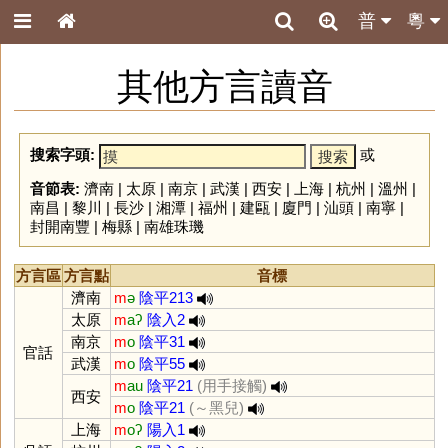
普
粵
其他方言讀音
搜索字頭:
或
音節表:
濟南
|
太原
|
南京
|
武漢
|
西安
|
上海
|
杭州
|
溫州
|
南昌
|
黎川
|
長沙
|
湘潭
|
福州
|
建甌
|
廈門
|
汕頭
|
南寧
|
封開南豐
|
梅縣
|
南雄珠璣
方言區
方言點
音標
濟南
m
ə
陰平213
太原
m
aʔ
陰入2
南京
m
o
陰平31
官話
武漢
m
o
陰平55
m
au
陰平21
(用手接觸)
西安
m
o
陰平21
(～黑兒)
上海
m
oʔ
陽入1