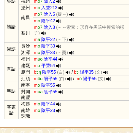
吳語
杭州
m
oʔ
陽入2
溫州
m
o
入聲213
m
ɔʔ
陰入5
(捉～)
南昌
m
o
陰平42
贛語
m
ɔʔ
陰入3
(～～索素：形容在黑暗中摸索的樣
子)
黎川
m
a
陰平22
(～下)
長沙
m
o
陰平33
湘語
湘潭
m
o
陰平33
(～獎)
福州
m
uo
陰平44
建甌
m
ɔ
平聲54
閩語
廈門
b
ɔŋ
陰平55
(白)
/
b
ɔ
陽平35
(文)
汕頭
m
õu
陽平55
(白)
/
m
õ
陽平55
(文)
南寧
m
ɔ
陰平55
粵語
封開
m
uə
陰平55
南豐
梅縣
m
o
陰平44
客家
南雄
m
o
陰平23
話
珠璣