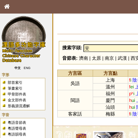
搜索字頭:
音節表:
濟南
|
太原
|
南京
|
武漢
|
西
中文
ENG
方言區
方言點
字形
上海
f
i
陰
部首索引
吳語
溫州
f
ei
筆畫索引
福州
pʰ
i
甲骨部件表
閩語
廈門
h
ui
金文部件表
形義源流通解
汕頭
h
ui
客家話
梅縣
f
i
陰
字音
粵語音節表
粵語聲母表
粵語韻母表