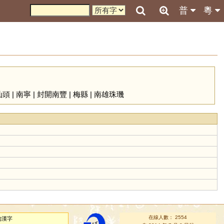
普
粵
汕頭
|
南寧
|
封開南豐
|
梅縣
|
南雄珠璣
在線人數： 2554
的漢字