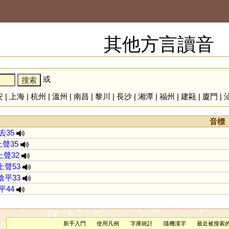
其他方言讀音
或
安
|
上海
|
杭州
|
溫州
|
南昌
|
黎川
|
長沙
|
湘潭
|
福州
|
建甌
|
廈門
|
音標
去35
上聲35
上聲32
上聲53
陰平33
平44
新手入門
使用凡例
字庫統計
隨機漢字
最近被搜索