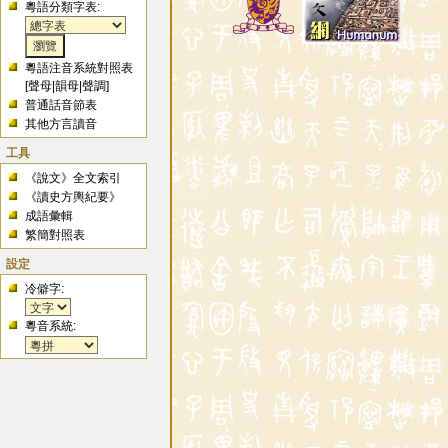
粵語分類字表:
粵語注音系統對照表
[
聲母
|
韻母
|
聲調
]
普通話音節表
其他方言讀音
工具
《說文》全文索引
《讀史方輿紀要》
成語彙輯
繁簡對照表
設定
冷僻字:
粵音系統: