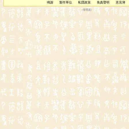
鳴謝
製作單位
私隱政策
免責聲明
意見簿
（
管理員
）