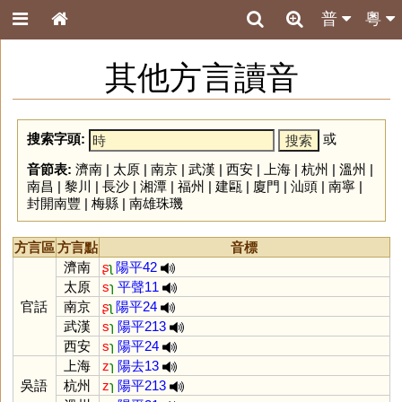
普
粵
其他方言讀音
搜索字頭:
或
音節表:
濟南
|
太原
|
南京
|
武漢
|
西安
|
上海
|
杭州
|
溫州
|
南昌
|
黎川
|
長沙
|
湘潭
|
福州
|
建甌
|
廈門
|
汕頭
|
南寧
|
封開南豐
|
梅縣
|
南雄珠璣
方言區
方言點
音標
濟南
ʂ
ʅ
陽平42
太原
s
ɿ
平聲11
官話
南京
ʂ
ʅ
陽平24
武漢
s
ɿ
陽平213
西安
s
ɿ
陽平24
上海
z
ɿ
陽去13
吳語
杭州
z
ɿ
陽平213