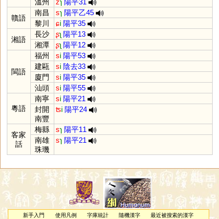
溫州
z
ɿ
陽平31
南昌
s
ɿ
陽平乙45
贛語
黎川
ɕ
i
陽平35
長沙
ʂ
ʅ
陽平13
湘語
湘潭
ʂ
ʅ
陽平12
福州
s
i
陽平53
建甌
s
i
陰去33
閩語
廈門
s
i
陽平35
汕頭
s
i
陽平55
南寧
s
i
陽平21
粵語
封開
ʦ
i
陽平24
南豐
梅縣
s
ɿ
陽平11
客家
南雄
s
ɿ
陽平21
話
珠璣
新手入門
使用凡例
字庫統計
隨機漢字
最近被搜索的漢字