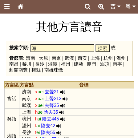
普
粵
其他方言讀音
搜索字頭:
或
音節表:
濟南
|
太原
|
南京
|
武漢
|
西安
|
上海
|
杭州
|
溫州
|
南昌
|
黎川
|
長沙
|
湘潭
|
福州
|
建甌
|
廈門
|
汕頭
|
南寧
|
封開南豐
|
梅縣
|
南雄珠璣
方言區
方言點
音標
濟南
x
uei
去聲21
官話
南京
x
uəi
上聲212
武漢
x
uei
去聲35
上海
h
ue
陰去35
吳語
杭州
h
ui
陰去445
溫州
f
ai
陰去42
長沙
f
ei
陰去55
湘語