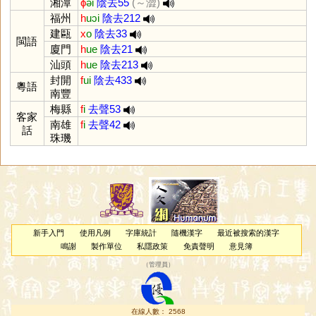
湘潭
ɸ
əi
陰去55
(～澀)
福州
h
uɔi
陰去212
建甌
x
o
陰去33
閩語
廈門
h
ue
陰去21
汕頭
h
ue
陰去213
封開
f
ui
陰去433
粵語
南豐
梅縣
f
i
去聲53
客家
南雄
f
i
去聲42
話
珠璣
新手入門
使用凡例
字庫統計
隨機漢字
最近被搜索的漢字
鳴謝
製作單位
私隱政策
免責聲明
意見簿
（
管理員
）
在線人數： 2568