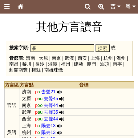
普
粵
其他方言讀音
搜索字頭:
或
音節表:
濟南
|
太原
|
南京
|
武漢
|
西安
|
上海
|
杭州
|
溫州
|
南昌
|
黎川
|
長沙
|
湘潭
|
福州
|
建甌
|
廈門
|
汕頭
|
南寧
|
封開南豐
|
梅縣
|
南雄珠璣
方言區
方言點
音標
濟南
p
ɔ
去聲21
太原
p
au
去聲45
官話
南京
p
ɔo
去聲44
武漢
p
au
去聲35
西安
p
au
去聲44
上海
b
ɔ
陽去13
吳語
杭州
b
ɔ
陽去13