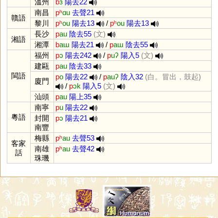
溫州
b
ɜ
陽去22
南昌
pʰ
ɑu
去聲21
贛語
黎川
pʰ
ou
陽去13
/
pʰ
ou
陽去13
長沙
p
au
陰去55
(文)
湘語
湘潭
b
aɯ
陽去21
/
p
aɯ
陰去55
福州
p
ɔ
陽去242
/
p
uʔ
陽入5
(文)
建甌
p
au
陰去33
閩語
p
o
陽去22
/
p
auʔ
陰入32
(白。冒出，鼓起)
廈門
/
p
ɔk
陽入5
(文)
汕頭
p
au
陽上35
南寧
p
u
陽去22
粵語
封開
p
ɔ
陽去21
南豐
梅縣
pʰ
au
去聲53
客家
南雄
pʰ
au
去聲42
話
珠璣