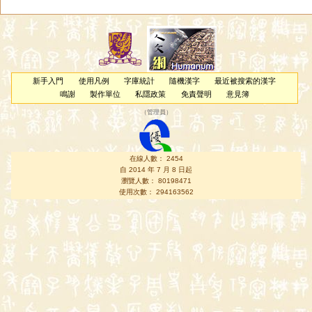
新手入門
使用凡例
字庫統計
隨機漢字
最近被搜索的漢字
鳴謝
製作單位
私隱政策
免責聲明
意見簿
（
管理員
）
在線人數： 2454
自 2014 年 7 月 8 日起
瀏覽人數： 80198471
使用次數： 294163562