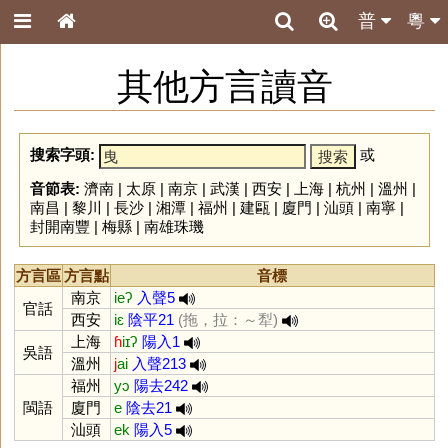
普
粵
其他方言讀音
搜索字頭:
或
音節表:
濟南
|
太原
|
南京
|
武漢
|
西安
|
上海
|
杭州
|
溫州
|
南昌
|
黎川
|
長沙
|
湘潭
|
福州
|
建甌
|
廈門
|
汕頭
|
南寧
|
封開南豐
|
梅縣
|
南雄珠璣
方言區
方言點
音標
南京
ieʔ
入聲5
官話
西安
iɛ
陰平21
(拖，拉：～犁)
上海
ɦ
iɪʔ
陽入1
吳語
溫州
j
ai
入聲213
福州
yɔ
陽去242
閩語
廈門
e
陰去21
汕頭
ek
陽入5