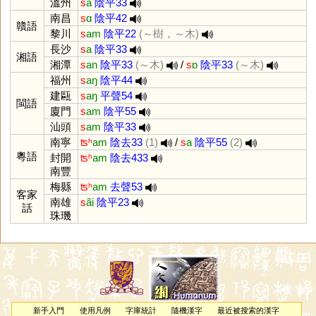
溫州
s
a
陰平33
南昌
s
ɑ
陰平42
贛語
黎川
s
am
陰平22
(～樹，～木)
長沙
s
a
陰平33
湘語
湘潭
s
an
陰平33
(～木)
/
s
ɒ
陰平33
(～木)
福州
s
aŋ
陰平44
建甌
s
aŋ
平聲54
閩語
廈門
s
am
陰平55
汕頭
s
am
陰平33
南寧
ʦʰ
am
陰去33
(1)
/
s
a
陰平55
(2)
粵語
封開
ʦʰ
am
陰去433
南豐
梅縣
ʦʰ
am
去聲53
客家
南雄
s
ãi
陰平23
話
珠璣
新手入門
使用凡例
字庫統計
隨機漢字
最近被搜索的漢字