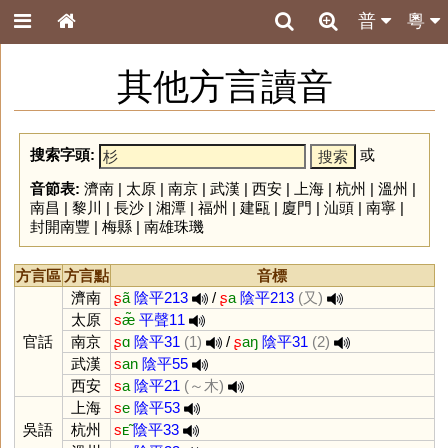
普
粵
其他方言讀音
搜索字頭:
或
音節表:
濟南
|
太原
|
南京
|
武漢
|
西安
|
上海
|
杭州
|
溫州
|
南昌
|
黎川
|
長沙
|
湘潭
|
福州
|
建甌
|
廈門
|
汕頭
|
南寧
|
封開南豐
|
梅縣
|
南雄珠璣
方言區
方言點
音標
濟南
ʂ
ã
陰平213
/
ʂ
a
陰平213
(又)
太原
s
æ̃
平聲11
官話
南京
ʂ
ɑ
陰平31
(1)
/
ʂ
aŋ
陰平31
(2)
武漢
s
an
陰平55
西安
s
a
陰平21
(～木)
上海
s
e
陰平53
吳語
杭州
s
ᴇ̃
陰平33