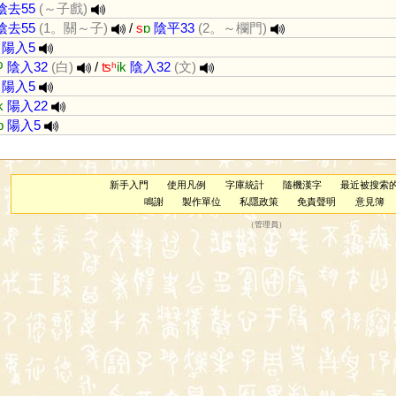
陰去55
(～子戲)
陰去55
(1。關～子)
/
s
ɒ
陰平33
(2。～欄門)
陽入5
ʔ
陰入32
(白)
/
ʦʰ
ik
陰入32
(文)
陽入5
k
陽入22
p
陽入5
新手入門
使用凡例
字庫統計
隨機漢字
最近被搜索
鳴謝
製作單位
私隱政策
免責聲明
意見簿
（
管理員
）