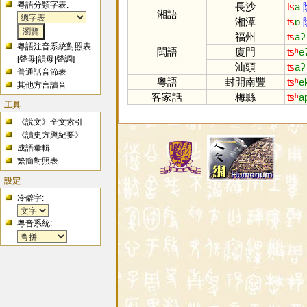
粵語分類字表:
長沙
ʦ
a
湘語
湘潭
ʦ
ɒ
福州
ʦ
aʔ
粵語注音系統對照表
閩語
廈門
ʦʰ
e
[
聲母
|
韻母
|
聲調
]
汕頭
ʦ
aʔ
普通話音節表
粵語
封開南豐
ʦʰ
e
其他方言讀音
客家話
梅縣
ʦʰ
a
工具
《說文》全文索引
《讀史方輿紀要》
成語彙輯
繁簡對照表
設定
冷僻字:
粵音系統: