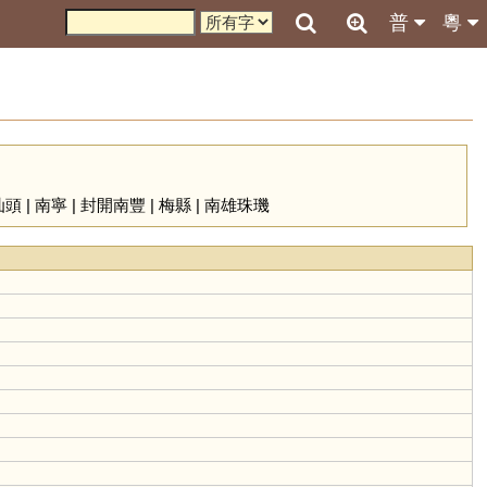
普
粵
汕頭
|
南寧
|
封開南豐
|
梅縣
|
南雄珠璣