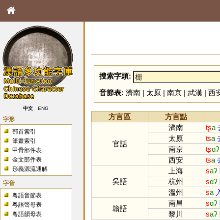
搜索字頭:
音節表:
濟南
|
太原
|
南京
|
武漢
|
西
中文
ENG
方言區
方言點
字形
濟南
tʂ
a
部首索引
太原
ʦ
a
筆畫索引
官話
南京
tʂ
ɑʔ
甲骨部件表
西安
ʦ
a
金文部件表
形義源流通解
上海
s
aʔ
吳語
杭州
s
ɑʔ
字音
溫州
s
a
粵語音節表
南昌
s
ɑʔ
粵語聲母表
贛語
黎川
s
aʔ
粵語韻母表