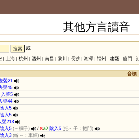
其他方言讀音
或
安
|
上海
|
杭州
|
溫州
|
南昌
|
黎川
|
長沙
|
湘潭
|
福州
|
建甌
|
廈門
|
音標
去聲21
去聲45
入聲5
去聲44
陰入5
陰入5
入聲213
陰入5
(～欄子)
/
ʦ
aʔ
陰入5
(把～子：把門)
陰入3
(輪～：車輻)