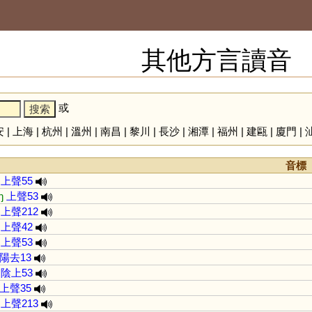
其他方言讀音
或
安
|
上海
|
杭州
|
溫州
|
南昌
|
黎川
|
長沙
|
湘潭
|
福州
|
建甌
|
廈門
|
音標
上聲55
ŋ
上聲53
上聲212
上聲42
上聲53
陽去13
陰上53
上聲35
上聲213