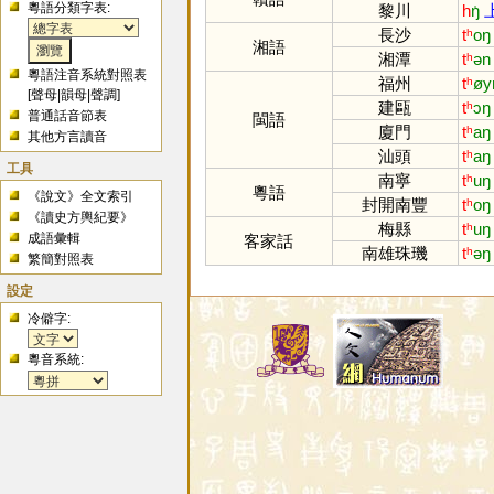
粵語分類字表:
黎川
h
ŋ̍
長沙
tʰ
oŋ
湘語
湘潭
tʰ
ən
粵語注音系統對照表
福州
tʰ
øy
[
聲母
|
韻母
|
聲調
]
建甌
tʰ
ɔŋ
普通話音節表
閩語
廈門
tʰ
aŋ
其他方言讀音
汕頭
tʰ
aŋ
工具
南寧
tʰ
uŋ
粵語
《說文》全文索引
封開南豐
tʰ
oŋ
《讀史方輿紀要》
梅縣
tʰ
uŋ
成語彙輯
客家話
南雄珠璣
tʰ
əŋ
繁簡對照表
設定
冷僻字:
粵音系統: