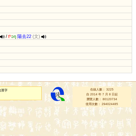
/
tʰ
ɔŋ
陽去22
(文)
在線人數： 3225
的漢字
自 2014 年 7 月 8 日起
瀏覽人數： 80120734
使用次數： 294024485