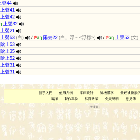
上聲44
上聲41
上聲42
ŋ
上聲32
上聲21
上聲53
(白)
/
tʰ
aŋ
陽去22
(白。浮～<浮標>)
/
tʰ
ɔŋ
上聲53
(文)
陰上53
陰上35
陰上52
上聲31
上聲31
新手入門
使用凡例
字庫統計
隨機漢字
最近被搜索
鳴謝
製作單位
私隱政策
免責聲明
意見簿
（
管理員
）