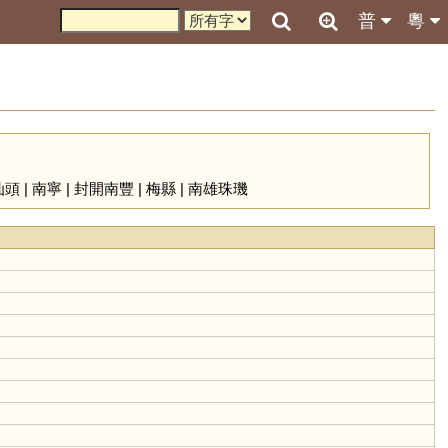
普
粵
汕頭
|
南寧
|
封開南豐
|
梅縣
|
南雄珠璣