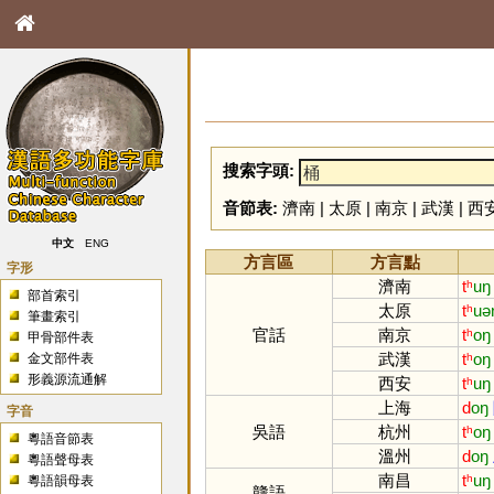
搜索字頭:
音節表:
濟南
|
太原
|
南京
|
武漢
|
西
中文
ENG
方言區
方言點
字形
濟南
tʰ
uŋ
部首索引
太原
tʰ
uə
筆畫索引
官話
南京
tʰ
oŋ
甲骨部件表
武漢
tʰ
oŋ
金文部件表
形義源流通解
西安
tʰ
uŋ
上海
d
oŋ
字音
吳語
杭州
tʰ
oŋ
粵語音節表
溫州
d
oŋ
粵語聲母表
南昌
tʰ
uŋ
粵語韻母表
贛語