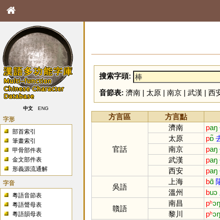
搜索字頭:
音節表:
濟南
|
太原
|
南京
|
武漢
|
西
中文
ENG
方言區
方言點
字形
濟南
p
aŋ
部首索引
太原
p
ɒ̃
筆畫索引
官話
南京
p
aŋ
甲骨部件表
武漢
p
aŋ
金文部件表
形義源流通解
西安
p
aŋ
上海
b
ɑ̃
字音
吳語
溫州
b
uɔ
粵語音節表
南昌
pʰ
ɔ
粵語聲母表
贛語
黎川
pʰ
ɔ
粵語韻母表