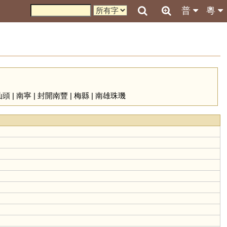
普
粵
汕頭
|
南寧
|
封開南豐
|
梅縣
|
南雄珠璣