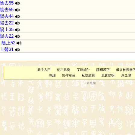
陰去55
陰去55
陽去44
陽去22
陽上35
陽去22
ŋ
陰上52
上聲31
新手入門
使用凡例
字庫統計
隨機漢字
最近被搜索
鳴謝
製作單位
私隱政策
免責聲明
意見簿
（
管理員
）