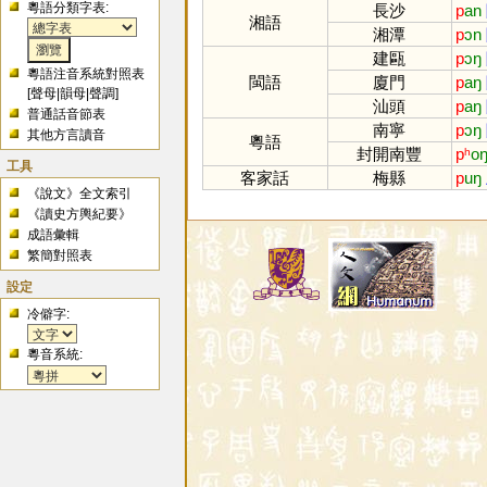
粵語分類字表:
長沙
p
an
湘語
湘潭
p
ɔn
建甌
p
ɔŋ
粵語注音系統對照表
閩語
廈門
p
aŋ
[
聲母
|
韻母
|
聲調
]
汕頭
p
aŋ
普通話音節表
南寧
p
ɔŋ
其他方言讀音
粵語
封開南豐
pʰ
o
工具
客家話
梅縣
p
uŋ
《說文》全文索引
《讀史方輿紀要》
成語彙輯
繁簡對照表
設定
冷僻字:
粵音系統: