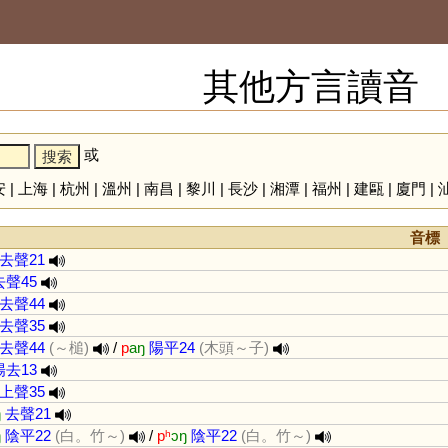
其他方言讀音
或
安
|
上海
|
杭州
|
溫州
|
南昌
|
黎川
|
長沙
|
湘潭
|
福州
|
建甌
|
廈門
|
音標
去聲21
去聲45
去聲44
去聲35
去聲44
(～槌)
/
p
aŋ
陽平24
(木頭～子)
陽去13
上聲35
ŋ
去聲21
ŋ
陰平22
(白。竹～)
/
pʰ
ɔŋ
陰平22
(白。竹～)