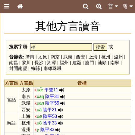
普
粵
其他方言讀音
搜索字頭:
或
音節表:
濟南
|
太原
|
南京
|
武漢
|
西安
|
上海
|
杭州
|
溫州
|
南昌
|
黎川
|
長沙
|
湘潭
|
福州
|
建甌
|
廈門
|
汕頭
|
南寧
|
封開南豐
|
梅縣
|
南雄珠璣
方言區
方言點
音標
太原
k
uæ̃
平聲11
南京
k
uaŋ
陰平31
官話
武漢
k
uan
陰平55
西安
k
uã
陰平21
上海
k
uø
陰平53
吳語
杭州
k
uõ
陰平33
溫州
k
y
陰平33