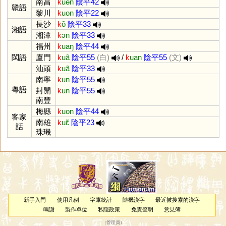
南昌
k
uɵn
陰平42
贛語
黎川
k
uon
陰平22
長沙
k
õ
陰平33
湘語
湘潭
k
ɔn
陰平33
福州
k
uaŋ
陰平44
閩語
廈門
k
uã
陰平55
(白)
/
k
uan
陰平55
(文)
汕頭
k
uã
陰平33
南寧
k
un
陰平55
粵語
封開
k
un
陰平55
南豐
梅縣
k
uon
陰平44
客家
南雄
k
uɛ̃
陰平23
話
珠璣
新手入門
使用凡例
字庫統計
隨機漢字
最近被搜索的漢字
鳴謝
製作單位
私隱政策
免責聲明
意見簿
（
管理員
）