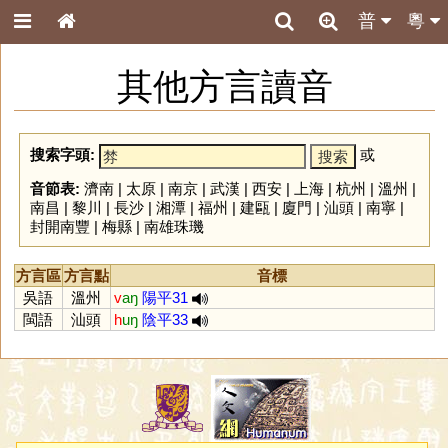
普
粵
其他方言讀音
搜索字頭:
或
音節表:
濟南
|
太原
|
南京
|
武漢
|
西安
|
上海
|
杭州
|
溫州
|
南昌
|
黎川
|
長沙
|
湘潭
|
福州
|
建甌
|
廈門
|
汕頭
|
南寧
|
封開南豐
|
梅縣
|
南雄珠璣
方言區
方言點
音標
吳語
溫州
v
aŋ
陽平31
閩語
汕頭
h
uŋ
陰平33