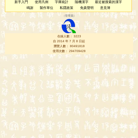
新手入門
使用凡例
字庫統計
隨機漢字
最近被搜索的漢字
鳴謝
製作單位
私隱政策
免責聲明
意見簿
（
管理員
）
在線人數： 3223
自 2014 年 7 月 8 日起
瀏覽人數： 80491818
使用次數： 294709428