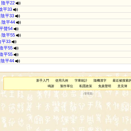
陰平22
陰平33
陰平33
ŋ
陰平44
平聲54
n
陰平55
陰平33
陰平55
陰平55
陰平44
新手入門
使用凡例
字庫統計
隨機漢字
最近被搜索
鳴謝
製作單位
私隱政策
免責聲明
意見簿
（
管理員
）