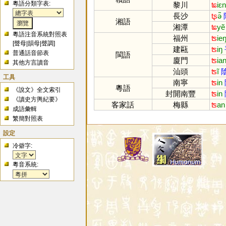
粵語分類字表:
黎川
ʨ
iɛn
長沙
tʂ
ə̃
湘語
湘潭
ʨ
yẽ
粵語注音系統對照表
福州
ʦ
ie
[
聲母
|
韻母
|
聲調
]
建甌
ʦ
iŋ
普通話音節表
閩語
廈門
ʦ
ia
其他方言讀音
汕頭
ʦ
ĩ
工具
南寧
ʦ
in
粵語
《說文》全文索引
封開南豐
ʦ
in
《讀史方輿紀要》
客家話
梅縣
ʦ
an
成語彙輯
繁簡對照表
設定
冷僻字:
粵音系統: