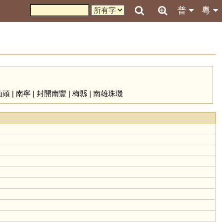
普
粵
汕頭
|
南寧
|
封開南豐
|
梅縣
|
南雄珠璣