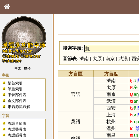
搜索字頭:
音節表:
濟南
|
太原
|
南京
|
武漢
|
西
中文
ENG
方言區
方言點
字形
濟南
tʂ
ã
部首索引
太原
ʦ
æ̃
筆畫索引
官話
南京
tʂ
aŋ
甲骨部件表
武漢
ʦ
an
金文部件表
形義源流通解
西安
tʂ
ã
上海
ʦ
ø
字音
吳語
杭州
ʦ
ʮõ
粵語音節表
溫州
ʨ
i
粵語聲母表
南昌
ʦ
ɛn
粵語韻母表
贛語