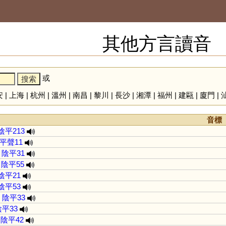
其他方言讀音
或
安
|
上海
|
杭州
|
溫州
|
南昌
|
黎川
|
長沙
|
湘潭
|
福州
|
建甌
|
廈門
|
音標
陰平213
平聲11
陰平31
陰平55
陰平21
陰平53
陰平33
陰平33
陰平42