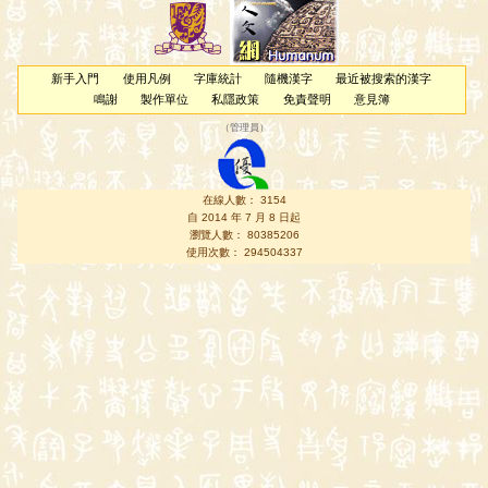
新手入門
使用凡例
字庫統計
隨機漢字
最近被搜索的漢字
鳴謝
製作單位
私隱政策
免責聲明
意見簿
（
管理員
）
在線人數： 3154
自 2014 年 7 月 8 日起
瀏覽人數： 80385206
使用次數： 294504337