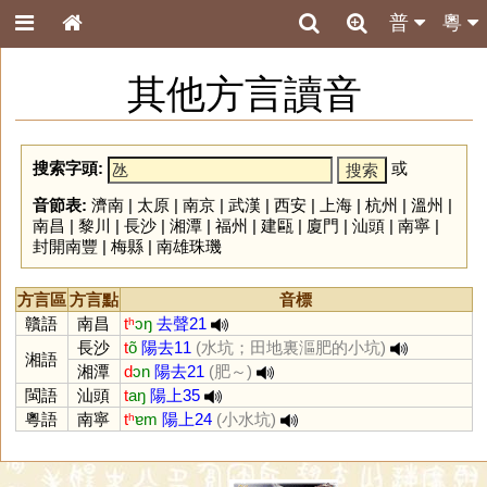
普
粵
其他方言讀音
搜索字頭:
或
音節表:
濟南
|
太原
|
南京
|
武漢
|
西安
|
上海
|
杭州
|
溫州
|
南昌
|
黎川
|
長沙
|
湘潭
|
福州
|
建甌
|
廈門
|
汕頭
|
南寧
|
封開南豐
|
梅縣
|
南雄珠璣
方言區
方言點
音標
贛語
南昌
tʰ
ɔŋ
去聲21
長沙
t
õ
陽去11
(水坑；田地裏漚肥的小坑)
湘語
湘潭
d
ɔn
陽去21
(肥～)
閩語
汕頭
t
aŋ
陽上35
粵語
南寧
tʰ
ɐm
陽上24
(小水坑)