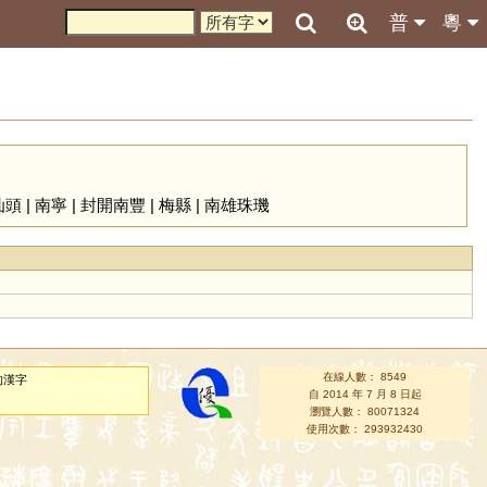
普
粵
汕頭
|
南寧
|
封開南豐
|
梅縣
|
南雄珠璣
在線人數： 8549
的漢字
自 2014 年 7 月 8 日起
瀏覽人數： 80071324
使用次數： 293932430