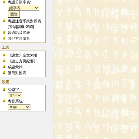
粵語分類字表:
粵語注音系統對照表
[
聲母
|
韻母
|
聲調
]
普通話音節表
其他方言讀音
工具
《說文》全文索引
《讀史方輿紀要》
成語彙輯
繁簡對照表
設定
冷僻字:
粵音系統: