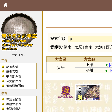
搜索字頭:
音節表:
濟南
|
太原
|
南京
|
武漢
|
西
中文
ENG
方言區
方言點
字形
上海
l
iŋ
部首索引
吳語
溫州
l
eŋ
筆畫索引
甲骨部件表
金文部件表
形義源流通解
字音
粵語音節表
粵語聲母表
粵語韻母表