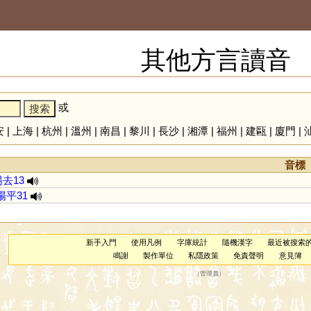
其他方言讀音
或
安
|
上海
|
杭州
|
溫州
|
南昌
|
黎川
|
長沙
|
湘潭
|
福州
|
建甌
|
廈門
|
音標
陽去13
陽平31
新手入門
使用凡例
字庫統計
隨機漢字
最近被搜索
鳴謝
製作單位
私隱政策
免責聲明
意見簿
（
管理員
）