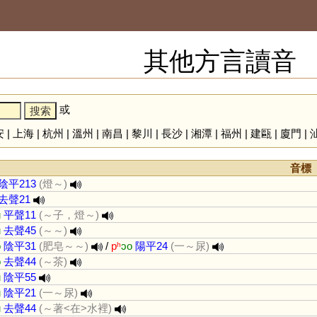
其他方言讀音
或
安
|
上海
|
杭州
|
溫州
|
南昌
|
黎川
|
長沙
|
湘潭
|
福州
|
建甌
|
廈門
|
音標
陰平213
(燈～)
去聲21
u
平聲11
(～子，燈～)
u
去聲45
(～～)
o
陰平31
(肥皂～～)
/
pʰ
ɔo
陽平24
(一～尿)
o
去聲44
(～茶)
u
陰平55
u
陰平21
(一～尿)
u
去聲44
(～著<在>水裡)