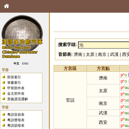
搜索字頭:
音節表:
濟南
|
太原
|
南京
|
武漢
|
西
中文
ENG
方言區
方言點
字形
pʰ
ɔ
部首索引
濟南
pʰ
ɔ
筆畫索引
pʰ
a
甲骨部件表
太原
pʰ
a
金文部件表
形義源流通解
官話
pʰ
ɔ
南京
pʰ
ɔ
字音
武漢
pʰ
a
粵語音節表
pʰ
a
粵語聲母表
西安
pʰ
a
粵語韻母表