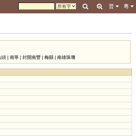
普
粵
汕頭
|
南寧
|
封開南豐
|
梅縣
|
南雄珠璣