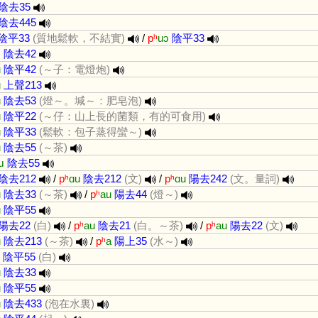
陰去35
陰去445
陰平33
(質地鬆軟，不結實)
/
pʰ
uɔ
陰平33
ɔ
陰去42
u
陰平42
(～子：電燈炮)
u
上聲213
u
陰去53
(燈～。堿～：肥皂泡)
u
陰平22
(～仔：山上長的菌類，有的可食用)
u
陰平33
(鬆軟：包子蒸得蠻～)
u
陰去55
(～茶)
ɯ
陰去55
陰去212
/
pʰ
ɑu
陰去212
(文)
/
pʰ
ɑu
陽去242
(文。量詞)
u
陰去33
(～茶)
/
pʰ
au
陽去44
(燈～)
u
陰平55
陽去22
(白)
/
pʰ
au
陰去21
(白。～茶)
/
pʰ
au
陽去22
(文)
u
陰去213
(～茶)
/
pʰ
a
陽上35
(水～)
陰平55
(白)
u
陰去33
u
陰平55
u
陰去433
(泡在水裏)