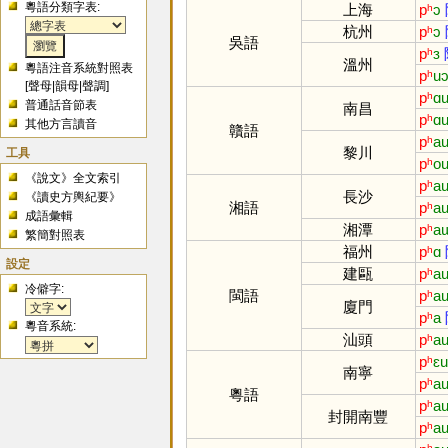
粵語分類字表:
上海
pʰ
ɔ
杭州
pʰ
ɔ
吳語
pʰ
ɜ
溫州
粵語注音系統對照表
pʰ
u
[
聲母
|
韻母
|
聲調
]
pʰ
ɑ
普通話音節表
南昌
pʰ
ɑ
其他方言讀音
贛語
pʰ
a
黎川
工具
pʰ
o
《說文》全文索引
pʰ
a
長沙
《讀史方輿紀要》
湘語
pʰ
a
成語彙輯
湘潭
pʰ
a
繁簡對照表
福州
pʰ
ɑ
設定
建甌
pʰ
a
冷僻字:
閩語
pʰ
a
廈門
pʰ
a
粵音系統:
汕頭
pʰ
a
pʰ
ɛu
南寧
pʰ
a
粵語
pʰ
a
封開南豐
pʰ
a