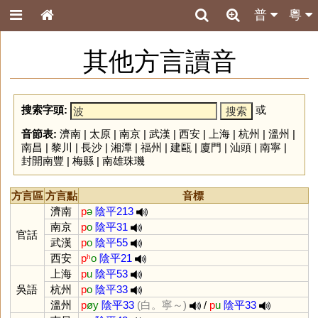
普
粵
其他方言讀音
搜索字頭:
或
音節表:
濟南
|
太原
|
南京
|
武漢
|
西安
|
上海
|
杭州
|
溫州
|
南昌
|
黎川
|
長沙
|
湘潭
|
福州
|
建甌
|
廈門
|
汕頭
|
南寧
|
封開南豐
|
梅縣
|
南雄珠璣
方言區
方言點
音標
濟南
p
ə
陰平213
南京
p
o
陰平31
官話
武漢
p
o
陰平55
西安
pʰ
o
陰平21
上海
p
u
陰平53
吳語
杭州
p
o
陰平33
溫州
p
øy
陰平33
(白。寧～)
/
p
u
陰平33