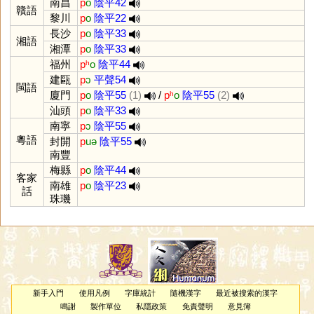
南昌
p
o
陰平42
贛語
黎川
p
o
陰平22
長沙
p
o
陰平33
湘語
湘潭
p
o
陰平33
福州
pʰ
o
陰平44
建甌
p
ɔ
平聲54
閩語
廈門
p
o
陰平55
(1)
/
pʰ
o
陰平55
(2)
汕頭
p
o
陰平33
南寧
p
ɔ
陰平55
粵語
封開
p
uə
陰平55
南豐
梅縣
p
o
陰平44
客家
南雄
p
o
陰平23
話
珠璣
新手入門
使用凡例
字庫統計
隨機漢字
最近被搜索的漢字
鳴謝
製作單位
私隱政策
免責聲明
意見簿