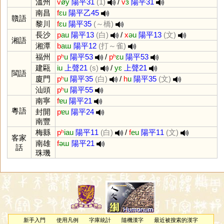
溫州
v
øy
陽平31
(1)
/
v
ɜ
陽平31
南昌
f
ɛu
陽平乙45
贛語
黎川
f
ɛu
陽平35
(～橋)
長沙
p
au
陽平13
(白)
/
x
əu
陽平13
(文)
湘語
湘潭
b
aɯ
陽平12
(打～雀)
福州
pʰ
u
陽平53
/
pʰ
ɛu
陽平53
建甌
iu
上聲21
(s)
/
yɛ
上聲21
閩語
廈門
pʰ
u
陽平35
(白)
/
h
u
陽平35
(文)
汕頭
pʰ
u
陽平55
南寧
f
ɐu
陽平21
粵語
封開
p
ɐu
陽平24
南豐
梅縣
pʰ
iau
陽平11
(白)
/
f
eu
陽平11
(文)
客家
南雄
f
əɯ
陽平21
話
珠璣
新手入門
使用凡例
字庫統計
隨機漢字
最近被搜索的漢字