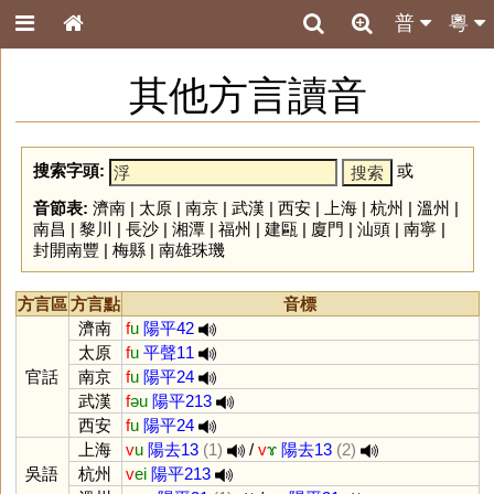
普
粵
其他方言讀音
搜索字頭:
或
音節表:
濟南
|
太原
|
南京
|
武漢
|
西安
|
上海
|
杭州
|
溫州
|
南昌
|
黎川
|
長沙
|
湘潭
|
福州
|
建甌
|
廈門
|
汕頭
|
南寧
|
封開南豐
|
梅縣
|
南雄珠璣
方言區
方言點
音標
濟南
f
u
陽平42
太原
f
u
平聲11
官話
南京
f
u
陽平24
武漢
f
əu
陽平213
西安
f
u
陽平24
上海
v
u
陽去13
(1)
/
v
ɤ
陽去13
(2)
吳語
杭州
v
ei
陽平213