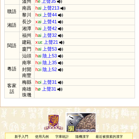
溫州
h
e
上聲35
南昌
h
ai
上聲213
贛語
黎川
h
oi
上聲44
長沙
x
ai
上聲41
湘語
湘潭
h
ai
上聲42
福州
h
ai
上聲32
建甌
x
uɛ
上聲21
閩語
廈門
h
ai
上聲53
汕頭
h
ai
陰上53
南寧
h
ɔi
陰上35
粵語
封開
h
ɔi
陰上52
南豐
梅縣
h
oi
上聲31
客家
南雄
h
ø
上聲31
話
珠璣
新手入門
使用凡例
字庫統計
隨機漢字
最近被搜索的漢字